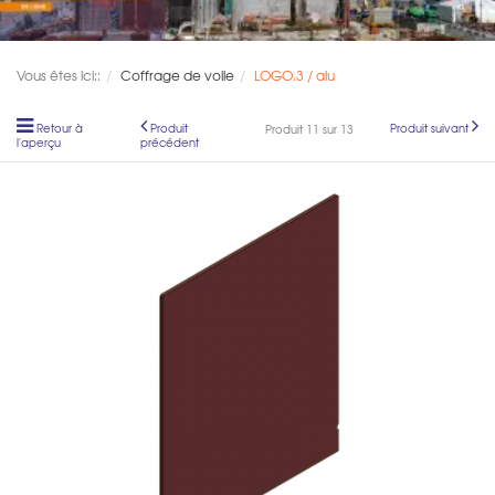
Vous êtes ici::
Coffrage de voile
LOGO.3 / alu
Retour à
Produit
Produit suivant
Produit 11 sur 13
l'aperçu
précédent