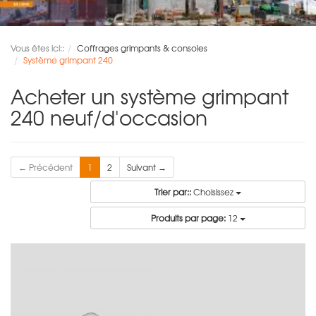
Vous êtes ici::
Coffrages grimpants & consoles
Système grimpant 240
Acheter un système grimpant
240 neuf/d'occasion
← Précédent
1
2
Suivant →
Trier par::
Choisissez
Produits par page:
12