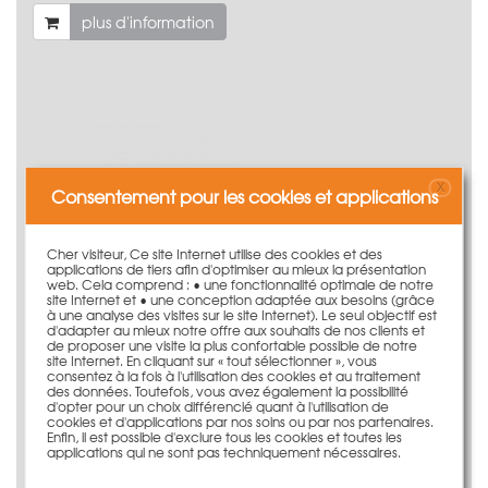
plus d'information
X
Consentement pour les cookies et applications
Cher visiteur, Ce site Internet utilise des cookies et des
applications de tiers afin d'optimiser au mieux la présentation
web. Cela comprend : • une fonctionnalité optimale de notre
site Internet et • une conception adaptée aux besoins (grâce
à une analyse des visites sur le site Internet). Le seul objectif est
d'adapter au mieux notre offre aux souhaits de nos clients et
de proposer une visite la plus confortable possible de notre
site Internet. En cliquant sur « tout sélectionner », vous
Poutre verticale 299cm montée
consentez à la fois à l'utilisation des cookies et au traitement
496,00 €
Poids:
81.6 kg
des données. Toutefois, vous avez également la possibilité
d'opter pour un choix différencié quant à l'utilisation de
cookies et d'applications par nos soins ou par nos partenaires.
plus d'information
Enfin, il est possible d'exclure tous les cookies et toutes les
applications qui ne sont pas techniquement nécessaires.