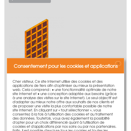
X
Consentement pour les cookies et applications
Cher visiteur, Ce site Internet utilise des cookies et des
Coffrage Treillis 150cm et accessoires
applications de tiers afin d'optimiser au mieux la présentation
116,85 €
web. Cela comprend : • une fonctionnalité optimale de notre
site Internet et • une conception adaptée aux besoins (grâce
à une analyse des visites sur le site Internet). Le seul objectif est
plus d'information
d'adapter au mieux notre offre aux souhaits de nos clients et
de proposer une visite la plus confortable possible de notre
site Internet. En cliquant sur « tout sélectionner », vous
consentez à la fois à l'utilisation des cookies et au traitement
des données. Toutefois, vous avez également la possibilité
d'opter pour un choix différencié quant à l'utilisation de
cookies et d'applications par nos soins ou par nos partenaires.
Enfin, il est possible d'exclure tous les cookies et toutes les