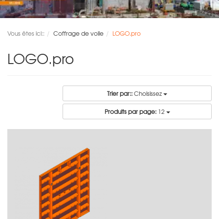
Vous êtes ici::
Coffrage de voile
LOGO.pro
LOGO.pro
Trier par::
Choisissez
Produits par page:
12