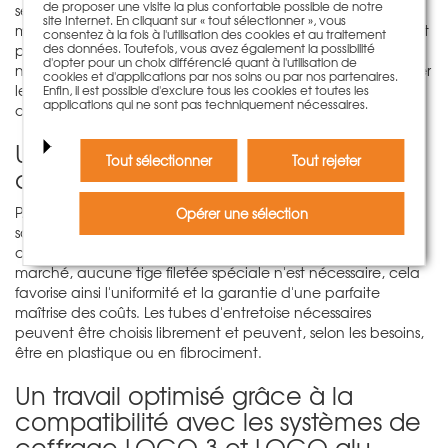
de proposer une visite la plus confortable possible de notre
seule personne - ce qui signifie qu'un travail optimisé avec
site Internet. En cliquant sur « tout sélectionner », vous
moins de personnel ou même dans des espaces confinés est
consentez à la fois à l'utilisation des cookies et au traitement
des données. Toutefois, vous avez également la possibilité
possible sans aucun problème. L'atout majeur de ce
d'opter pour un choix différencié quant à l'utilisation de
nouveau système réside dans le fait qu'il est possible d'utiliser
cookies et d'applications par nos soins ou par nos partenaires.
les tiges au choix d'un seul côté ou de manière
Enfin, il est possible d'exclure tous les cookies et toutes les
applications qui ne sont pas techniquement nécessaires.
conventionnelle, en fonction des besoins.
Une solution économique grâce à
Tout sélectionner
Tout rejeter
du matériel de serrage standard
PASCHAL compte sur le matériel de serrage standard pour
Opérer une sélection
son système de tige manœuvrable d'un seul côté. En
comparaison avec les autres solutions disponibles sur le
marché, aucune tige filetée spéciale n'est nécessaire, cela
favorise ainsi l'uniformité et la garantie d'une parfaite
maîtrise des coûts. Les tubes d'entretoise nécessaires
peuvent être choisis librement et peuvent, selon les besoins,
être en plastique ou en fibrociment.
Un travail optimisé grâce à la
compatibilité avec les systèmes de
coffrage LOGO.3 et LOGO.alu