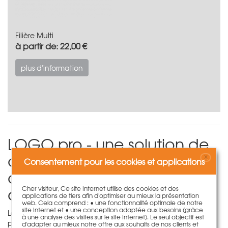
Filière Multi
à partir de: 22,00 €
plus d'information
LOGO.pro - une solution de
coffrage innovante avec
X
Consentement pour les cookies et applications
des tiges manœuvrables
d'un seul côté
Cher visiteur, Ce site Internet utilise des cookies et des
applications de tiers afin d'optimiser au mieux la présentation
web. Cela comprend : • une fonctionnalité optimale de notre
site Internet et • une conception adaptée aux besoins (grâce
La technologie d'ancrage unilatéral utilisée dans LOGO.pro
à une analyse des visites sur le site Internet). Le seul objectif est
permet que les points d'ancrage soient actionnés par une
d'adapter au mieux notre offre aux souhaits de nos clients et