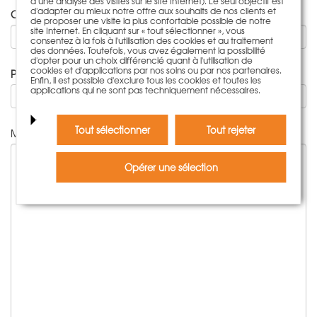
à une analyse des visites sur le site Internet). Le seul objectif est
d'adapter au mieux notre offre aux souhaits de nos clients et
Code postal
de proposer une visite la plus confortable possible de notre
site Internet. En cliquant sur « tout sélectionner », vous
consentez à la fois à l'utilisation des cookies et au traitement
des données. Toutefois, vous avez également la possibilité
d'opter pour un choix différencié quant à l'utilisation de
cookies et d'applications par nos soins ou par nos partenaires.
Pays:
Enfin, il est possible d'exclure tous les cookies et toutes les
applications qui ne sont pas techniquement nécessaires.
-
Tout sélectionner
Tout rejeter
Message
Opérer une sélection