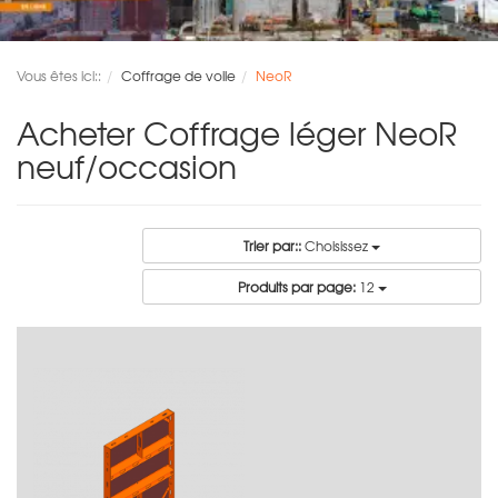
Vous êtes ici::
Coffrage de voile
NeoR
Acheter Coffrage léger NeoR
neuf/occasion
Trier par::
Choisissez
Produits par page:
12