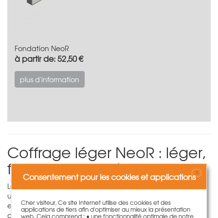
Fondation NeoR
à partir de: 52,50 €
plus d'information
Coffrage léger NeoR : léger,
fonctionnel et résistant
X
Consentement pour les cookies et applications
Le coffrage léger NeoR allie les points forts du coffrage
universel éprouvé
Treillis/GE
et du
coffrage de voile LOGO.3
Cher visiteur, Ce site Internet utilise des cookies et des
et offre en même temps toutes les caractéristiques systèmes
applications de tiers afin d'optimiser au mieux la présentation
d'un coffrage léger moderne.
web. Cela comprend : • une fonctionnalité optimale de notre