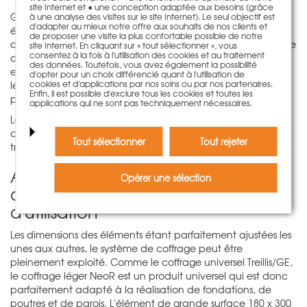
site Internet et • une conception adaptée aux besoins (grâce
Grâce à leur poids maximal de 40 kg seulement, les
à une analyse des visites sur le site Internet). Le seul objectif est
d'adapter au mieux notre offre aux souhaits de nos clients et
éléments du coffrage léger NeoR peuvent être montés et
de proposer une visite la plus confortable possible de notre
déplacés sans problème à la main sur le chantier, sans l'aide
site Internet. En cliquant sur « tout sélectionner », vous
consentez à la fois à l'utilisation des cookies et au traitement
d'une grue ni de tout autre auxiliaire de transport. De plus,
des données. Toutefois, vous avez également la possibilité
en comparaison du
coffrage universel Treillis/GE
, le coffrage
d'opter pour un choix différencié quant à l'utilisation de
cookies et d'applications par nos soins ou par nos partenaires.
léger NeoR résiste à une pression du béton frais nettement
Enfin, il est possible d'exclure tous les cookies et toutes les
plus élevée, de l'ordre de 50 kN/m².
applications qui ne sont pas techniquement nécessaires.
La faible hauteur de construction de seulement 7,5 cm du
coffrage léger NeoR garantit en outre un volume de
Tout sélectionner
Tout rejeter
transport et de stockage très réduit.
Assortiment d'éléments bien pensé
Opérer une sélection
offrant de nombreuses possibilités
d'utilisation
Les dimensions des éléments étant parfaitement ajustées les
unes aux autres, le système de coffrage peut être
pleinement exploité. Comme le coffrage universel Treillis/GE,
le coffrage léger NeoR est un produit universel qui est donc
parfaitement adapté à la réalisation de fondations, de
poutres et de parois. L'élément de grande surface 180 x 300