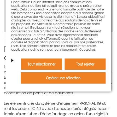
Cher visiteur, Ce site Internet utilise des cookies et des
applications de tiers afin d'optimiser au mieux la présentation
web. Cela comprend : • une fonctionnalité optimale de notre
plus d'information
site Internet et • une conception adaptée aux besoins (grâce
à une analyse des visites sur le site Internet). Le seul objectif est
d'adapter au mieux notre offre aux souhaits de nos clients et
de proposer une visite la plus confortable possible de notre
site Internet. En cliquant sur « tout sélectionner », vous
consentez à la fois à l'utilisation des cookies et au traitement
des données. Toutefois, vous avez également la possibilité
d'opter pour un choix différencié quant à l'utilisation de
cookies et d'applications par nos soins ou par nos partenaires.
PASCHAL TG 60 - sûr, rapide
Enfin, il est possible d'exclure tous les cookies et toutes les
applications qui ne sont pas techniquement nécessaires.
et universel
Tout sélectionner
Tout rejeter
L'étaiement PASCHAL TG 60 permet de réaliser des tours
d'étaiement de manière plus simple, plus rapide et plus sûre.
Les tours d'étaiement répondent pratiquement à toutes les
Opérer une sélection
exigences posées à ce type de structures dans les chantiers,
que ce soit dans les secteurs du génie civil ou encore de la
construction de ponts et de bâtiments.
Les éléments clés du système d'étaiement PASCHAL TG 60
sont les cadres TG 60 avec disques perforés intégrés. Ils sont
fabriqués en tubes d'échafaudage en acier d'une rigidité