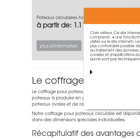
Poteaux circulairex hauteur 75cm
Potea
à partir de: 1.112,00 €
à pa
Cher visiteur, Ce site Intern
comprend : • une fonctionna
visites sur le site Internet)
plus d'information
plus
plus confortable possible de n
au traitement des données. T
cookies et d'applications par
qui ne sont pas techniquem
Le coffrage pour potea
Le coffrage pour poteaux circulaires PASCHAL, c
poteaux à produire en grand nombre. Outre les pot
poteaux ovales et de raccords muraux demi-ronds à
Notre coffrage pour poteaux circulaire est dispo
dans des dimensions spéciales individuelles.
Récapitulatif des avantages d