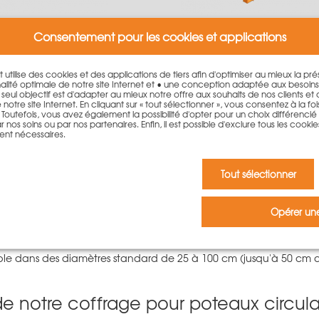
Consentement pour les cookies et applications
u circulaire accessoires
Élément de jonction Poteau
rtir de: 4,55 €
circulaire-Treillis
à partir de: 146,00 
et utilise des cookies et des applications de tiers afin d'optimiser au mieux la p
lité optimale de notre site Internet et • une conception adaptée aux besoin
. Le seul objectif est d'adapter au mieux notre offre aux souhaits de nos clients et
 d'information
plus d'information
otre site Internet. En cliquant sur « tout sélectionner », vous consentez à la fois 
outefois, vous avez également la possibilité d'opter pour un choix différencié qu
 nos soins ou par nos partenaires. Enfin, il est possible d'exclure tous les cookie
ent nécessaires.
ux circulaire PASCHAL
Tout sélectionner
omposé de demi-coques en acier, prouve ses avantages particuli
Opérer une
eaux circulaires classiques, le coffrage est également idéal pour
 l'aide des éléments de jonction Treillis ou LOGO.3.
nible dans des diamètres standard de 25 à 100 cm (jusqu'à 50 cm 
e notre coffrage pour poteaux circulai