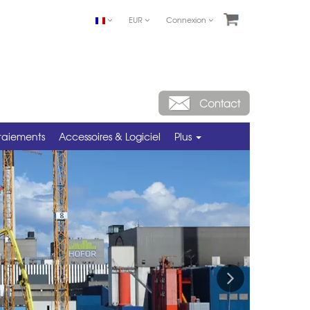
EUR
Connexion
taiements
Accessoires & Logiciel
Plus
Next