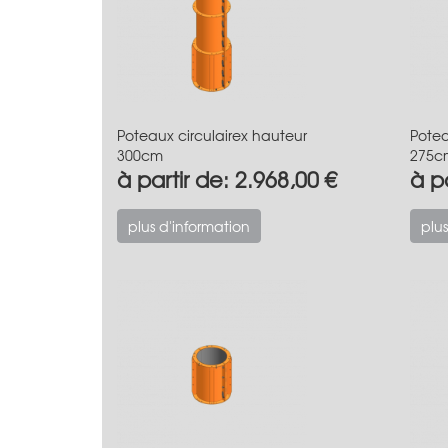
Poteaux circulairex hauteur
Potea
300cm
275c
à partir de: 2.968,00 €
à pa
plus d'information
plus