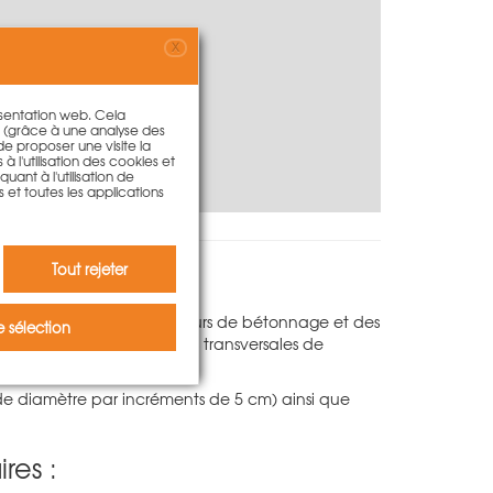
X
€
résentation web. Cela
s (grâce à une analyse des
 de proposer une visite la
à l'utilisation des cookies et
ant à l'utilisation de
s et toutes les applications
Tout rejeter
ers avec de grandes hauteurs de bétonnage et des
 sélection
 la production de sections transversales de
de diamètre par incréments de 5 cm) ainsi que
res :