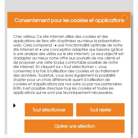
X
Consentement pour les cookies et applications
Cher visiteur, Ce site Internet utilise des cookies et des
applications de tiers afin d'optimiser au mieux la présentation
web. Cela comprend : • une fonctionnalité optimale de notre
site Internet et • une conception adaptée aux besoins (grâce
à une analyse des visites sur le site Internet). Le seul objectif est
d'adapter au mieux notre offre aux souhaits de nos clients et
de proposer une visite la plus confortable possible de notre
site Internet. En cliquant sur « tout sélectionner », vous
consentez à la fois à l'utilisation des cookies et au traitement
des données. Toutefois, vous avez également la possibilité
d'opter pour un choix différencié quant à l'utilisation de
cookies et d'applications par nos soins ou par nos partenaires.
TTR Tôle de compensation
Enfin, il est possible d'exclure tous les cookies et toutes les
applications qui ne sont pas techniquement nécessaires.
à partir de: 35,50 €
plus d'information
Tout sélectionner
Tout rejeter
Opérer une sélection