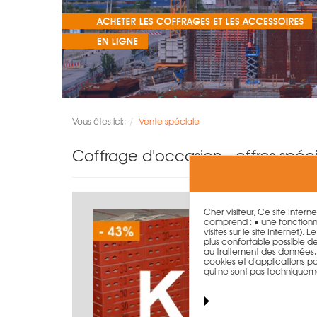
Vous êtes ici::
Vente spéciale
Coffrage d'occasion - offres spéc
Cher visiteur, Ce site Intern
comprend : • une fonctionna
visites sur le site Internet)
plus confortable possible de n
au traitement des données. T
cookies et d'applications par
qui ne sont pas techniquem