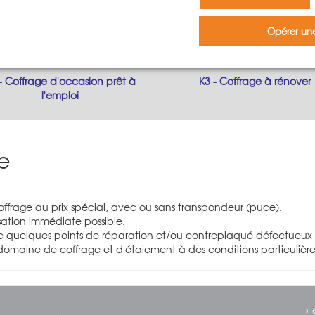
Opérer une
- Coffrage d'occasion prêt à
K3 - Coffrage à rénover
l'emploi
e
frage au prix spécial, avec ou sans transpondeur (puce).
isation immédiate possible.
 quelques points de réparation et/ou contreplaqué défectueux 
maine de coffrage et d'étaiement à des conditions particulièr
* 