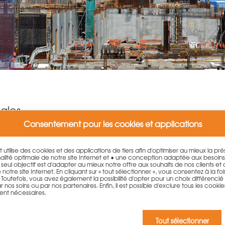
iales
Consentement pour les cookies et applications
et utilise des cookies et des applications de tiers afin d'optimiser au mieux la p
lité optimale de notre site Internet et • une conception adaptée aux besoin
. Le seul objectif est d'adapter au mieux notre offre aux souhaits de nos clients et
otre site Internet. En cliquant sur « tout sélectionner », vous consentez à la fois 
outefois, vous avez également la possibilité d'opter pour un choix différencié qu
 nos soins ou par nos partenaires. Enfin, il est possible d'exclure tous les cookie
ent nécessaires.
Tout sélectionner