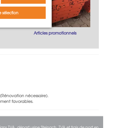
 sélection
Articles promotionnels
(Rénovation nécessaire).
ement favorables.
Sans TVA, départ usine Steinach, TVA et frais de port en