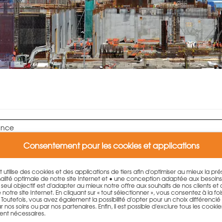
ance
Consentement pour les cookies et applications
ise
et utilise des cookies et des applications de tiers afin d'optimiser au mieux la p
aitement des données lors de la 
lité optimale de notre site Internet et • une conception adaptée aux besoin
. Le seul objectif est d'adapter au mieux notre offre aux souhaits de nos clients et
otre site Internet. En cliquant sur « tout sélectionner », vous consentez à la fois 
outefois, vous avez également la possibilité d'opter pour un choix différencié qu
 nos soins ou par nos partenaires. Enfin, il est possible d'exclure tous les cookie
ent nécessaires.