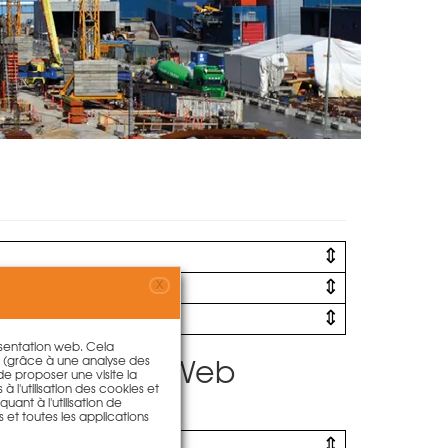
X
résentation web. Cela
visite du site Web
s (grâce à une analyse des
 de proposer une visite la
à l'utilisation des cookies et
ant à l'utilisation de
s et toutes les applications