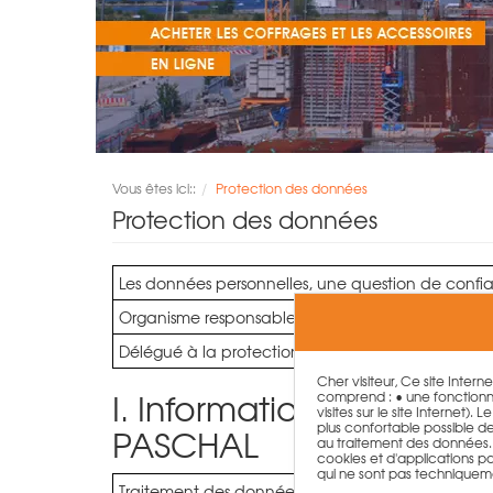
Vous êtes ici::
Protection des données
Protection des données
Les données personnelles, une question de confi
Organisme responsable
Délégué à la protection des données de l'entrepr
Cher visiteur, Ce site Intern
I. Informations sur le tr
comprend : • une fonctionna
visites sur le site Internet)
plus confortable possible de n
PASCHAL
au traitement des données. T
cookies et d'applications par
qui ne sont pas techniquem
Traitement des données