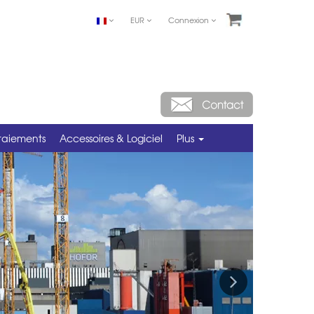
EUR
Connexion
taiements
Accessoires & Logiciel
Plus
Next