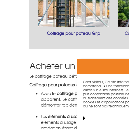
Coffrage pour poteau Grip
C
Acheter un coffrage po
Le coffrage poteau béton de PASCHAL vous permet d
Cher visiteur, Ce site Intern
Coffrage pour poteaux anguleux :
comprend : • une fonctionna
visites sur le site Internet)
Avec le
coffrage pour poteaux Grip
variable
plus confortable possible de n
au traitement des données. T
apparent. Le coffrage pour poteaux Grip es
cookies et d'applications par
démonter rapidement.
qui ne sont pas techniquem
Les
éléments à usage multiple NeoR
peuvent 
éléments à usage multiple, chaque section t
gradation étant de 5 cm.