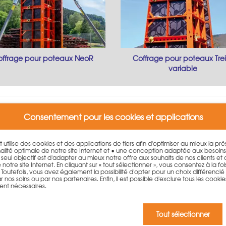
offrage pour poteaux NeoR
Coffrage pour poteaux Treil
variable
ur poteaux PASCHAL neuf ou d
Consentement pour les cookies et applications
e réaliser rapidement des poteaux en béton armé et piliers préci
et utilise des cookies et des applications de tiers afin d'optimiser au mieux la p
lité optimale de notre site Internet et • une conception adaptée aux besoin
. Le seul objectif est d'adapter au mieux notre offre aux souhaits de nos clients et
, vous pouvez atteindre d'excellents temps de coffrage en resp
otre site Internet. En cliquant sur « tout sélectionner », vous consentez à la fois 
outefois, vous avez également la possibilité d'opter pour un choix différencié qu
t réglable par pas de 5 cm sans changer le contreplaqué. Son m
 nos soins ou par nos partenaires. Enfin, il est possible d'exclure tous les cookie
ent nécessaires.
être utilisés comme coffrage pour poteaux flexible selon le princ
ransversale de poteau carrée ou rectangulaire peut être coffrée
Tout sélectionner