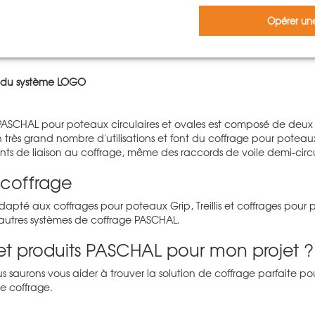
Opérer une
raditionnel Treillis
:
Les éléments du système de coffrage de voile T
lis
variable, les poteaux en béton armé rectangulaires et carrés d
 du système LOGO
ASCHAL pour poteaux circulaires et ovales est composé de deux
 très grand nombre d'utilisations et font du coffrage pour potea
ts de liaison au coffrage, même des raccords de voile demi-circul
 coffrage
dapté aux coffrages pour poteaux Grip, Treillis et coffrages pour
s autres systèmes de coffrage PASCHAL.
et produits PASCHAL pour mon projet ?
saurons vous aider à trouver la solution de coffrage parfaite pour
de coffrage.