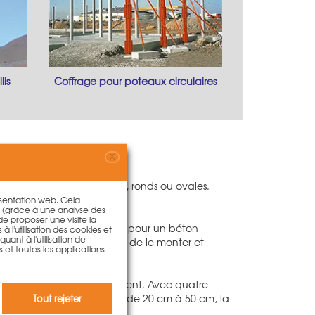
lis
Coffrage pour poteaux circulaires
'occasion
X
s, rectangulaires, carrés, ronds ou ovales.
résentation web. Cela
s (grâce à une analyse des
 de proposer une visite la
ectant de hautes exigences pour un béton
à l'utilisation des cookies et
ant à l'utilisation de
écanisme repliable permet de le monter et
s et toutes les applications
ipe des ailes de moulin à vent. Avec quatre
 dans la plage de réglage de 20 cm à 50 cm, la
Tout rejeter