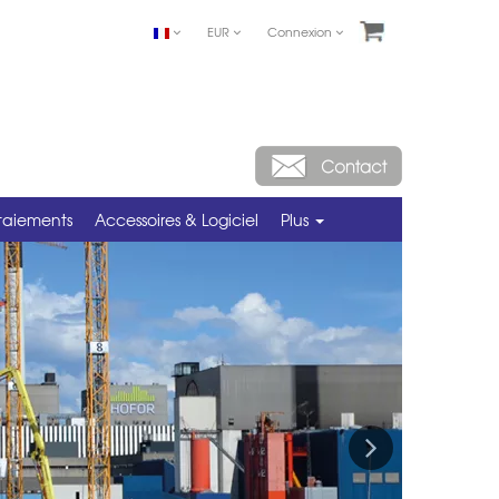
EUR
Connexion
taiements
Accessoires & Logiciel
Plus
Next