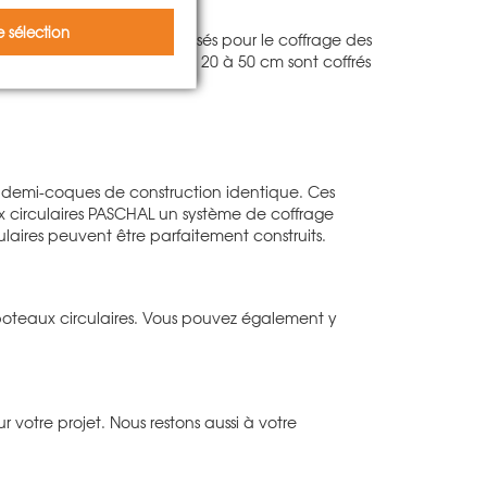
 sélection
reillis sont également utilisés pour le coffrage des
e dimension extérieure de 20 à 50 cm sont coffrés
 demi-coques de construction identique. Ces
ux circulaires PASCHAL un système de coffrage
aires peuvent être parfaitement construits.
 poteaux circulaires. Vous pouvez également y
 votre projet. Nous restons aussi à votre