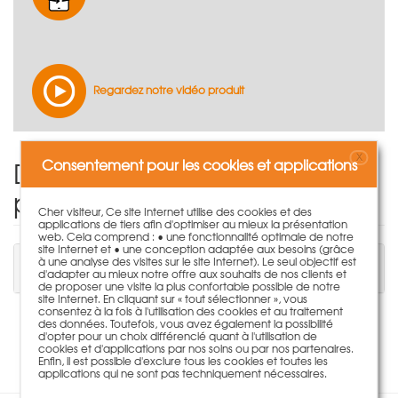
Regardez notre vidéo produit
X
Donnez votre avis sur le
Consentement pour les cookies et applications
produit
Cher visiteur, Ce site Internet utilise des cookies et des
applications de tiers afin d'optimiser au mieux la présentation
web. Cela comprend : • une fonctionnalité optimale de notre
site Internet et • une conception adaptée aux besoins (grâce
Vous devez être connecté pour écrire un
à une analyse des visites sur le site Internet). Le seul objectif est
commentaire.
d'adapter au mieux notre offre aux souhaits de nos clients et
de proposer une visite la plus confortable possible de notre
site Internet. En cliquant sur « tout sélectionner », vous
consentez à la fois à l'utilisation des cookies et au traitement
des données. Toutefois, vous avez également la possibilité
Aucune évaluation disponible pour ce produit.
d'opter pour un choix différencié quant à l'utilisation de
cookies et d'applications par nos soins ou par nos partenaires.
Enfin, il est possible d'exclure tous les cookies et toutes les
applications qui ne sont pas techniquement nécessaires.