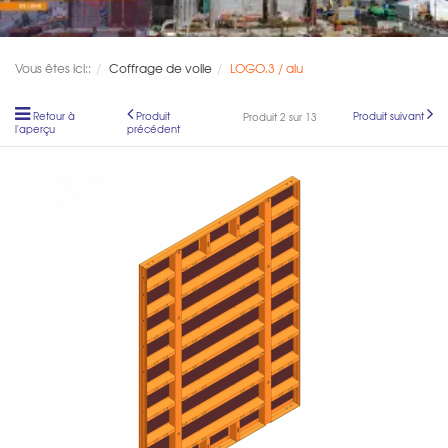
Vous êtes ici::
Coffrage de voile
LOGO.3 / alu
Retour à
Produit
Produit suivant
Produit 2 sur 13
l'aperçu
précédent