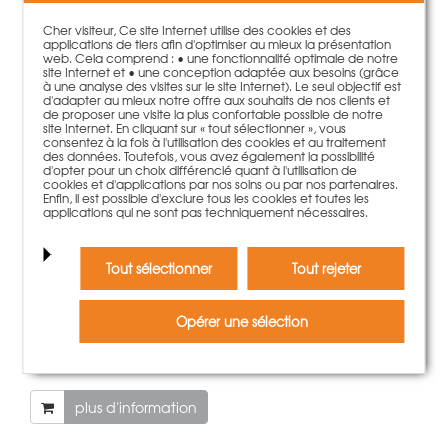
produit ont également été
Cher visiteur, Ce site Internet utilise des cookies et des
séduits par:
applications de tiers afin d'optimiser au mieux la présentation
web. Cela comprend : • une fonctionnalité optimale de notre
site Internet et • une conception adaptée aux besoins (grâce
à une analyse des visites sur le site Internet). Le seul objectif est
d'adapter au mieux notre offre aux souhaits de nos clients et
de proposer une visite la plus confortable possible de notre
site Internet. En cliquant sur « tout sélectionner », vous
consentez à la fois à l'utilisation des cookies et au traitement
des données. Toutefois, vous avez également la possibilité
d'opter pour un choix différencié quant à l'utilisation de
cookies et d'applications par nos soins ou par nos partenaires.
Enfin, il est possible d'exclure tous les cookies et toutes les
applications qui ne sont pas techniquement nécessaires.
Tout sélectionner
Tout rejeter
Opérer une sélection
Outil de serrage pour bande perforée LOGO/NeoR
52,50 €
Poids:
2.45 kg
plus d'information