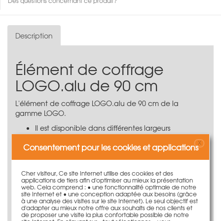
Des questions concernant ce produit?
Description
Élément de coffrage
LOGO.alu de 90 cm
L'élément de coffrage LOGO.alu de 90 cm de la
gamme LOGO.
Il est disponible dans différentes largeurs
Cadre en aluminium avec profilé d'angle
X
Consentement pour les cookies et applications
Contreplaqué en bouleau de 16 mm
Pression maximale du béton frais de 60 kN/m²
Peut aussi bien s'utiliser pour les grandes surfaces
Cher visiteur, Ce site Internet utilise des cookies et des
que pour les plans compliqués
applications de tiers afin d'optimiser au mieux la présentation
Compatibilité parfaite avec le coffrage de voile
web. Cela comprend : • une fonctionnalité optimale de notre
site Internet et • une conception adaptée aux besoins (grâce
LOGO.3 pour l'ensemble des accessoires de
à une analyse des visites sur le site Internet). Le seul objectif est
coffrage et pièces d'assemblage
d'adapter au mieux notre offre aux souhaits de nos clients et
de proposer une visite la plus confortable possible de notre