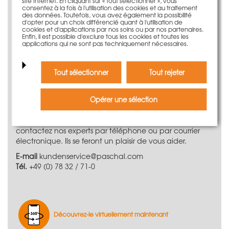
site Internet. En cliquant sur « tout sélectionner », vous
Le système de coffrage de voile
consentez à la fois à l'utilisation des cookies et au traitement
des données. Toutefois, vous avez également la possibilité
LOGO.alu
d'opter pour un choix différencié quant à l'utilisation de
cookies et d'applications par nos soins ou par nos partenaires.
Enfin, il est possible d'exclure tous les cookies et toutes les
Le coffrage en aluminium stable possède presque tous
applications qui ne sont pas techniquement nécessaires.
les avantages d'un coffrage de grande surface. Il peut
également s'utiliser comme coffrage manuportable
léger lorsqu'aucune grue n'est disponible sur le chantier.
Tout sélectionner
Tout rejeter
Vous avez besoin d‘informations
supplémentaires ?
Opérer une sélection
Pour toute question ou autre information détaillée,
contactez nos experts par téléphone ou par courrier
électronique. Ils se feront un plaisir de vous aider.
E-mail
kundenservice@paschal.com
Tél.
+49 (0) 78 32 / 71-0
Découvrez-le virtuellement maintenant