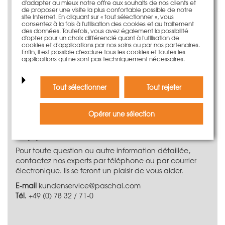
d'adapter au mieux notre offre aux souhaits de nos clients et
Compatible avec tous les systèmes PASCHAL
de proposer une visite la plus confortable possible de notre
site Internet. En cliquant sur « tout sélectionner », vous
consentez à la fois à l'utilisation des cookies et au traitement
Le système de coffrage de voile
des données. Toutefois, vous avez également la possibilité
d'opter pour un choix différencié quant à l'utilisation de
LOGO.3
cookies et d'applications par nos soins ou par nos partenaires.
Enfin, il est possible d'exclure tous les cookies et toutes les
Le coffrage de voile PASCAL LOGO.3 est un système de
applications qui ne sont pas techniquement nécessaires.
grande surface efficace et robuste pour des surfaces en
béton de parement d'excellence. Grâce à l'assortiment
Tout sélectionner
Tout rejeter
complet d'éléments, le système de coffrage de voile
flexible permet de réaliser tous types de coffrage.
Opérer une sélection
Vous avez besoin d‘informations
supplémentaires ?
Pour toute question ou autre information détaillée,
contactez nos experts par téléphone ou par courrier
électronique. Ils se feront un plaisir de vous aider.
E-mail
kundenservice@paschal.com
Tél.
+49 (0) 78 32 / 71-0