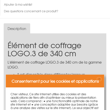
Ajouter à ma wishlist
Des questions concernant ce produit?
Description
Élément de coffrage
LOGO.3 de 340 cm
L'élément de coffrage LOGO.3 de 340 cm de la gamme
LOGO.
Il est disponible dans différentes largeurs
X
Cadre en acier plat massif profilé
Consentement pour les cookies et applications
Contreplaqué en bouleau de 16 mm
Pression maximale du béton frais de 70 kN/m²
Peut s'utiliser en position horizontale ou verticale
Cher visiteur, Ce site Internet utilise des cookies et des
applications de tiers afin d'optimiser au mieux la présentation
Éléments de coffrage de la hauteur d'un étage -
web. Cela comprend : • une fonctionnalité optimale de notre
évitent l'utilisation d'éléments de rehausse
site Internet et • une conception adaptée aux besoins (grâce
à une analyse des visites sur le site Internet). Le seul objectif est
supplémentaires