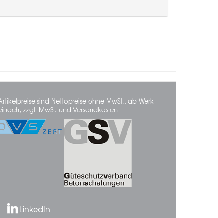
Artikelpreise sind Nettopreise ohne MwSt., ab Werk
einach, zzgl. MwSt. und Versandkosten
LinkedIn