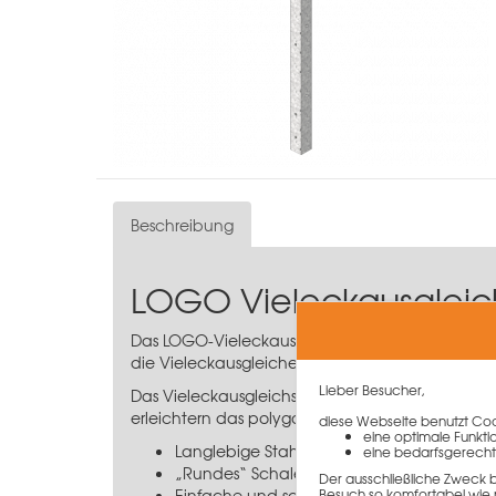
Beschreibung
LOGO Vieleckausglei
Das LOGO-Vieleckausgleichselement außen 12x
die Vieleckausgleiche der Schalhöhe 3,40 m.
Lieber Besucher,
Das Vieleckausgleichselement besteht aus eine
erleichtern das polygonale Aufstellen der Eleme
diese Webseite benutzt Cook
eine optimale Funkti
Langlebige Stahlschalhaut
eine bedarfsgerecht
„Rundes“ Schalen mit Standardelemente
Der ausschließliche Zweck 
Einfache und schnelle Verbindung mit de
Besuch so komfortabel wie 