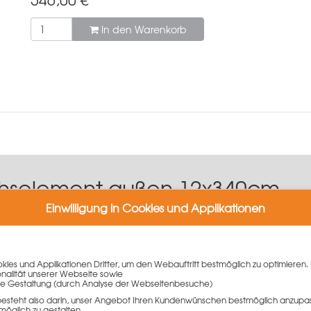
In den Warenkorb
chselement außen 12x340cm
Einwilligung in Cookies und Applikationen
340cm ist ein Ausgleichselement der LOGO Wandschalung und bi
m hochfesten Flachstahlrahmen und ist mit einer Stahlschalhaut 
nte.
ies und Applikationen Dritter, um den Webauftritt bestmöglich zu optimieren. 
onalität unserer Webseite sowie
e Gestaltung (durch Analyse der Webseitenbesuche)
n
besteht also darin, unser Angebot Ihren Kundenwünschen bestmöglich anzupa
m Keilspanner
möglich zu gestalten.