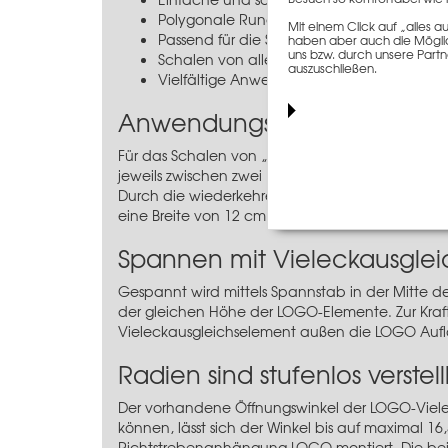
Polygonale Rundungen schnell und kosteng
Mit einem Click auf „alles
Passend für die Schalungssysteme LOGO.
haben aber auch die Möglich
uns bzw. durch unsere Partn
Schalen von allen Radien möglich
auszuschließen.
Vielfältige Anwendungsmöglichkeiten
Anwendungsinformation
Für das Schalen von „runden“ Wänden und Wan
jeweils zwischen zwei LOGO-Elementen ein Vielec
Durch die wiederkehrende Verwendung zwischen
eine Breite von 12 cm.
Spannen mit Vieleckausgle
Gespannt wird mittels Spannstab in der Mitte 
der gleichen Höhe der LOGO-Elemente. Zur Kra
Vieleckausgleichselement außen die LOGO Aufl
Radien sind stufenlos verstel
Der vorhandene Öffnungswinkel der LOGO-Viele
können, lässt sich der Winkel bis auf maximal 
Richtstrebenanhängung LOGO montiert. Die be