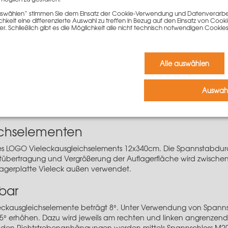
ünstig realisieren
 auswählen“ stimmen Sie dem Einsatz der Cookie-Verwendung und Datenverarbei
3 und LOGO.alu
keit eine differenzierte Auswahl zu treffen in Bezug auf den Einsatz von Cook
er. Schließlich gibt es die Möglichkeit alle nicht technisch notwendigen Coo
Alle auswählen
dabschnitten können LOGO-Elemente zusammen mit den Vieleck
kausgleich montiert. Der Vieleckausgleich außen ist auf der Außen
Auswahl
 den Elementen ergibt sich eine polygonale Rundung. Der Viele
ichselementen
des LOGO Vieleckausgleichselements 12x340cm. Die Spannstabdurc
ftübertragung und Vergrößerung der Auflagerfläche wird zwisch
agerplatte Vieleck außen verwendet.
lbar
ckausgleichselemente beträgt 8°. Unter Verwendung von Spannsc
16,5° erhöhen. Dazu wird jeweils am rechten und linken angrenz
iden Richtstrebenanhängungen werden mittels Spannschloss M2