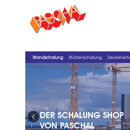
Wandschalung
Stützenschalung
Deckensch
Previous