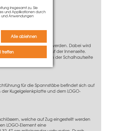
tung insgesamt zu. Sie
ies und Applikationen durch
kies und Anwendungen
Alle ablehnen
ausgleichen eingesetzt werden. Dabei wird
seite etwas breiter als auf der Innenseite.
 treffen
ckausgleich außen hat an der Schalhautseite
hführung für die Spannstäbe befindet sich auf
en der Kugelgelenkplatte und dem LOGO-
hlössern, welche auf Zug eingestellt werden
enden LOGO-Element eine
0 32-47 cm miteinander verbunden. Durch