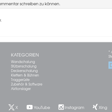
Kommentar schreiben zu können.
r.
* 
KATEGORIEN
St
Wandschalung
Stützenschalung
Deckenschalung
Klettern & Bühnen
Traggerüste
Zubehör & Software
Aktionslager
X
YouTube
Instagram
Xing