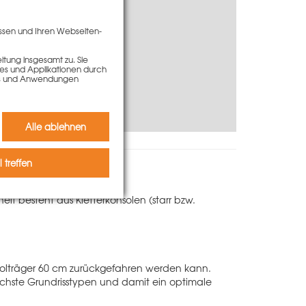
ssen und Ihren Webseiten-
200
tung insgesamt zu. Sie
ies und Applikationen durch
kies und Anwendungen
Alle ablehnen
 treffen
eit besteht aus Kletterkonsolen (starr bzw.
solträger 60 cm zurückgefahren werden kann.
ichste Grundrisstypen und damit ein optimale