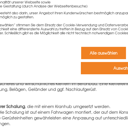
onalität unserer Webseite sowie
e Gestaltung (durch Analyse der Webseitenbesuche)
besteht also darin, unser Angebot Ihren Kundenwünschen bestmöglich anzupa
rkonsole 2,0m verf. kpl. f.
Zubehör Klettervorrichtung 
möglich zu gestalten.
ab 100,39 €
tschiene steckbar
 auswählen“ stimmen Sie dem Einsatz der Cookie-Verwendung und Datenverarbei
,30 €
keit eine differenzierte Auswahl zu treffen in Bezug auf den Einsatz von Cook
Gewicht
61 kg
er. Schließlich gibt es die Möglichkeit alle nicht technisch notwendigen Coo
Mehr Informationen
Mehr Informationen
Alle auswählen
Auswahl
 von PASCHAL
sicheres und wirtschaftliches Klettern im Betonbau. Eine Klettereinh
alung, Belägen, Geländer und ggf. Nachlaufgerüst.
arer Schalung
, die mit einem Kranhub umgesetzt werden.
Die Schalung ist auf einem Fahrwagen montiert, der auf dem Kon
le Gerüsteinheiten gewährleisten eine Anpassung auf unterschiedl
ngen.