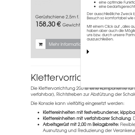
eine optimale Funkti
eine bedarfsgerecht
Der ausschließliche Zweck 
Gerüstschiene 2,5m f. Kk 2,0m kpl.
Klette
Besuch so komfortabel wie 
158,30 €
Gerüs
Gewicht
20 kg
Mit einem Click auf „alles
669
haben aber auch die Möglich
uns bzw. durch unsere Partn
auszuschließen.
Mehr Informationen
Klettervorrichtung 200
Die Klettervorrichtung 200 ist eine Komponente für 
verfahrbar), Richtstreben zur Abstützung der Sch
Die Konsole kann vielfältig eingesetzt werden:
Klettereinheiten mit festverbundener, kippb
Klettereinheiten mit verfahrbarer Schalung
: 
Arbeitsgerüst mit 2,00 m Belagsbreite:
Flexib
Ausnutzung und Reduzierung der Verankeru