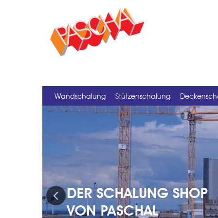
Wandschalung
Stützenschalung
Deckensch
Previous