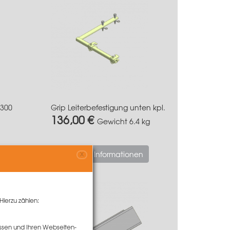
300
Grip Leiterbefestigung unten kpl.
136,00 €
Gewicht
6.4 kg
Mehr Informationen
X
Hierzu zählen:
ssen und Ihren Webseiten-