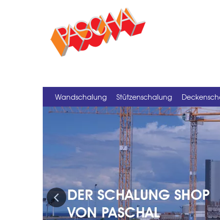
Wandschalung
Stützenschalung
Deckensch
Previous