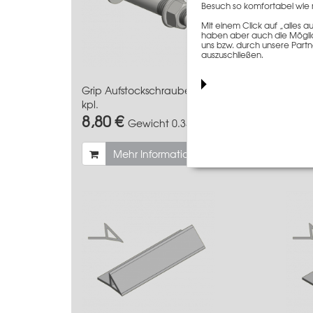
Besuch so komfortabel wie 
Mit einem Click auf „alles
haben aber auch die Möglich
uns bzw. durch unsere Partn
auszuschließen.
Grip Aufstockschraube M18x110
Grip U
kpl.
Stück
8,80 €
1.6
Gewicht
0.35 kg
Mehr Informationen