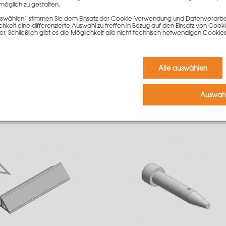
möglich zu gestalten.
 auswählen“ stimmen Sie dem Einsatz der Cookie-Verwendung und Datenverarbei
keit eine differenzierte Auswahl zu treffen in Bezug auf den Einsatz von Cook
er. Schließlich gibt es die Möglichkeit alle nicht technisch notwendigen Coo
msetzrollen kpl. (1 Satz = 4
Grip Dreikantleiste 340cm mi
Alle auswählen
)
Fahne 2mm
60,00 €
4,80 €
Gewicht
39.6 kg
Gewicht
0.4 kg
Auswahl
Mehr Informationen
Mehr Informationen