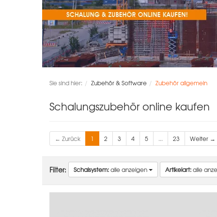
Sie sind hier:
Zubehör & Software
Zubehör allgemein
Schalungszubehör online kaufen
← Zurück
1
2
3
4
5
...
23
Weiter →
Filter:
Schalsystem:
alle anzeigen
Artikelart:
alle anz