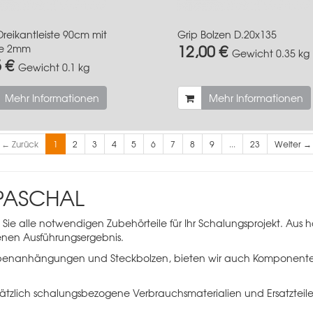
Dreikantleiste 90cm mit
Grip Bolzen D.20x135
12,00 €
e 2mm
Gewicht
0.35 kg
5 €
Gewicht
0.1 kg
Mehr Informationen
Mehr Informationen
← Zurück
1
2
3
4
5
6
7
8
9
...
23
Weiter →
 PASCHAL
e alle notwendigen Zubehörteile für Ihr Schalungsprojekt. Aus ho
nen Ausführungsergebnis.
rebenanhängungen und Steckbolzen, bieten wir auch Komponenten
sätzlich schalungsbezogene Verbrauchsmaterialien und Ersatzteile