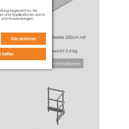
tung insgesamt zu. Sie
ies und Applikationen durch
kies und Anwendungen
t
Grip Dreikantleiste 300cm mit
Alle ablehnen
Fahne 2mm
4,30 €
Gewicht
0.4 kg
 treffen
Mehr Informationen