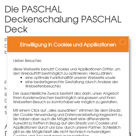
Die PASCHAL
Deckenschalung PASCHAL
Deck
PASCHAL Deck ist eine Jochträger-Querträger-
X
Einwilligung in Cookies und Applikationen
Deckenschalung für den Wohnungs- und Industriebau. Sie
besteht aus drei Hauptkomponenten:
Lieber Besucher,
Baustützen
H20 Träger
diese Webseite benutzt Cookies und Applikationen Dritter, um
Schaltafeln
den Webauftritt bestmöglich zu optimieren. Hierzu zählen:
eine optimale Funktionalität unserer Webseite sowie
eine bedarfsgerechte Gestaltung (durch Analyse der
Flexibel und optimiert einsetzbar: Durch Überlappung der
Webseitenbesuche)
H20 Träger lässt sich dieses System flexibel auf verschiedene
Der ausschließliche Zweck besteht also darin, unser Angebot
Raumgrößen anpassen. Auch bei unterschiedlichen
Ihren Kundenwünschen bestmöglich anzupassen und Ihren
Deckenstärken lässt sich die PASCHAL Deck optimiert
Webseiten-Besuch so komfortabel wie möglich zu gestalten.
einsetzen, indem ausschließlich die statisch erforderlichen
Mit einem Click auf „alles auswählen“ stimmen Sie dem Einsatz
Teile eingebaut werden.
der Cookie-Verwendung und Datenverarbeitung insgesamt zu.
Sie haben aber auch die Möglichkeit eine differenzierte
Auswahl zu treffen in Bezug auf den Einsatz von Cookies und
Alle Vorteile unserer
Applikationen durch uns bzw. durch unsere Partner. Schließlich
Deckenschalung PASCHAL Deck im
gibt es die Möglichkeit alle nicht technisch notwendigen
Cookies und Anwendungen auszuschließen.