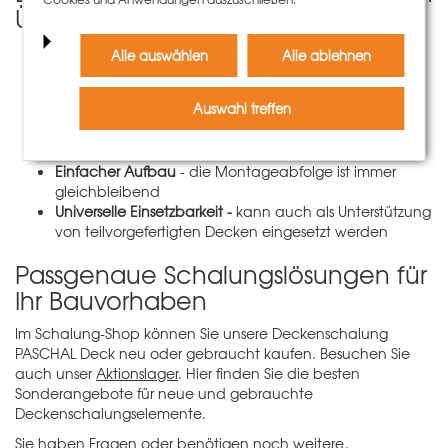
Überblick:
Optimierter Materialeinsatz
Alle auswählen
Alle ablehnen
Flexible Anpassung an jeden Grundriss -
durch
Überlappung der H20-Träger ist jedes Maß erzielbar
Auswahl treffen
Niedriger Materialpreis
Einfaches Handling
- überzeugt durch ein geringes
Eigengewicht der Teile
Einfacher Aufbau
- die Montageabfolge ist immer
gleichbleibend
Universelle Einsetzbarkeit
-
kann auch als Unterstützung
von teilvorgefertigten Decken eingesetzt werden
Passgenaue Schalungslösungen für
Ihr Bauvorhaben
Im Schalung-Shop können Sie unsere Deckenschalung
PASCHAL Deck neu oder gebraucht kaufen. Besuchen Sie
auch unser
Aktionslager
. Hier finden Sie die besten
Sonderangebote für neue und gebrauchte
Deckenschalungselemente.
Sie haben Fragen oder benötigen noch weitere,