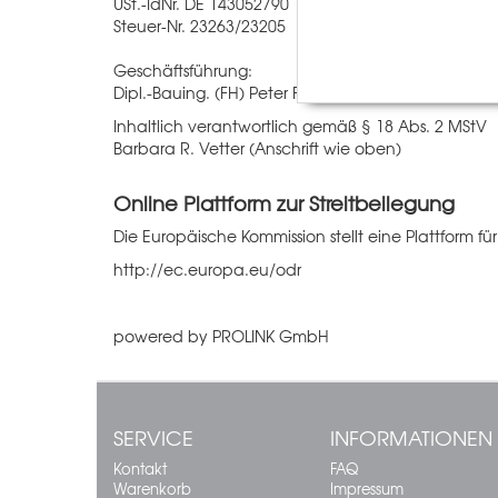
USt.-IdNr. DE 143052790
Steuer-Nr. 23263/23205
Geschäftsführung:
Dipl.-Bauing. (FH) Peter Fischer, Barbara R. Vetter
Inhaltlich verantwortlich gemäß § 18 Abs. 2 MStV
Barbara R. Vetter (Anschrift wie oben)
Online Plattform zur Streitbeilegung
Die Europäische Kommission stellt eine Plattform fü
http://ec.europa.eu/odr
powered by
PROLINK GmbH
SERVICE
INFORMATIONEN
Kontakt
FAQ
Warenkorb
Impressum