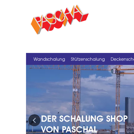
Wandschalung
Stützenschalung
Deckensch
Previous