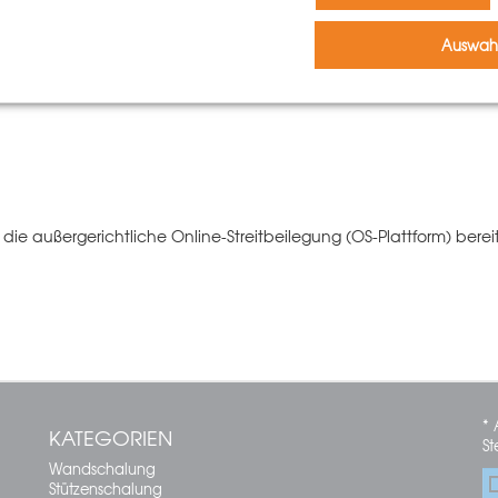
Auswahl
r die außergerichtliche Online-Streitbeilegung (OS-Plattform) berei
* 
KATEGORIEN
St
Wandschalung
Stützenschalung