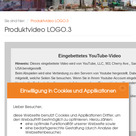
Sie sind hier:
Produktvideo LOGO.3
Produktvideo LOGO.3
Eingebettetes YouTube-Video
Hinweis:
Dieses eingebettete Video wird von YouTube, LLC, 901 Cherry Ave., Sa
USA bereitgestellt.
Beim Abspielen wird eine Verbindung zu den Servern von Youtube hergestellt. Dab
mitgeteilt, welche Seiten Sie besuchen. Wenn Sie in Ihrem Youtube-Account eingel
Youtube Ihr Surfverhalten Ihnen persönlich zuzuordnen. Dies verhindern Sie, inde
X
aus Ihrem Youtube-Account ausloggen.
Einwilligung in Cookies und Applikationen
Wird ein Youtube-Video gestartet, setzt der Anbieter Cookies ein, die Hinweise übe
Nutzerverhalten sammeln.
Lieber Besucher,
Link zum Video: https://youtu.be/MyiRLt9aTiI
Wer das Speichern von Cookies für das Google-Ad-Programm deaktiviert hat, wir
Anschauen von Youtube-Videos mit keinen solchen Cookies rechnen müssen. Yout
diese Webseite benutzt Cookies und Applikationen Dritter, um
den Webauftritt bestmöglich zu optimieren. Hierzu zählen:
auch in anderen Cookies nicht-personenbezogene Nutzungsinformationen ab. Möc
Video abspielen
eine optimale Funktionalität unserer Webseite sowie
verhindern, so müssen Sie das Speichern von Cookies im Browser blockieren.
eine bedarfsgerechte Gestaltung (durch Analyse der
Webseitenbesuche)
Weitere Informationen zum Datenschutz bei „Youtube“ finden Sie in der Datensch