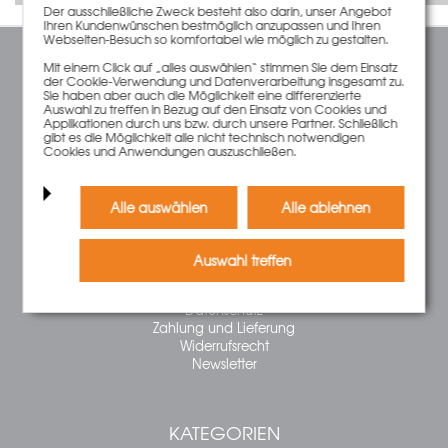
Anbieters unter:
https://www.google.de/intl/de/policies/privacy/
Der ausschließliche Zweck besteht also darin, unser Angebot
Ihren Kundenwünschen bestmöglich anzupassen und Ihren
Webseiten-Besuch so komfortabel wie möglich zu gestalten.
Mit einem Click auf „alles auswählen“ stimmen Sie dem Einsatz
SERVICE
der Cookie-Verwendung und Datenverarbeitung insgesamt zu.
Sie haben aber auch die Möglichkeit eine differenzierte
Kontakt
Auswahl zu treffen in Bezug auf den Einsatz von Cookies und
Warenkorb
Applikationen durch uns bzw. durch unsere Partner. Schließlich
gibt es die Möglichkeit alle nicht technisch notwendigen
Konto
Cookies und Anwendungen auszuschließen.
Merkzettel
Alle auswählen
Alle ablehnen
INFORMATIONEN
FAQ
Auswahl treffen
Impressum
AGB
Datenschutz
Zahlung und Lieferung
Widerrufsrecht
Newsletter
KATEGORIEN