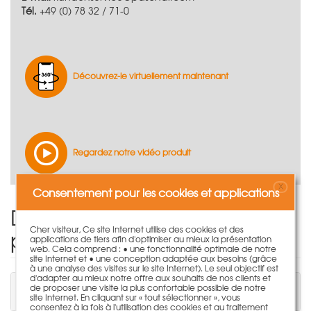
Tél.
+49 (0) 78 32 / 71-0
Découvrez-le virtuellement maintenant
Regardez notre vidéo produit
X
Consentement pour les cookies et applications
Donnez votre avis sur le
Cher visiteur, Ce site Internet utilise des cookies et des
produit
applications de tiers afin d'optimiser au mieux la présentation
web. Cela comprend : • une fonctionnalité optimale de notre
site Internet et • une conception adaptée aux besoins (grâce
à une analyse des visites sur le site Internet). Le seul objectif est
d'adapter au mieux notre offre aux souhaits de nos clients et
Vous devez être connecté pour écrire un
de proposer une visite la plus confortable possible de notre
commentaire.
site Internet. En cliquant sur « tout sélectionner », vous
consentez à la fois à l'utilisation des cookies et au traitement