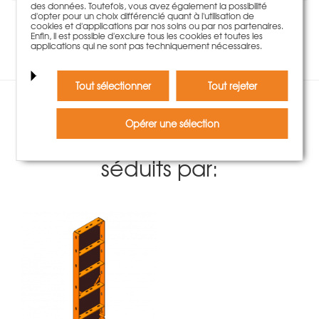
des données. Toutefois, vous avez également la possibilité
d'opter pour un choix différencié quant à l'utilisation de
cookies et d'applications par nos soins ou par nos partenaires.
Aucune évaluation disponible pour ce produit.
Enfin, il est possible d'exclure tous les cookies et toutes les
applications qui ne sont pas techniquement nécessaires.
Tout sélectionner
Tout rejeter
Les clients ayant acheté ce
Opérer une sélection
produit ont également été
séduits par: