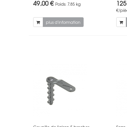
49,00 €
125
Poids:
7.85 kg
€/pi
plus d'information
Goupille de liaison 5 broches
Serre-