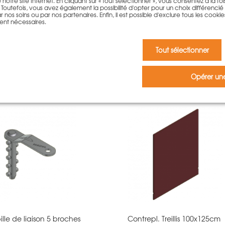
otre site Internet. En cliquant sur « tout sélectionner », vous consentez à la fois 
outefois, vous avez également la possibilité d'opter pour un choix différencié qu
 nos soins ou par nos partenaires. Enfin, il est possible d'exclure tous les cookie
ent nécessaires.
Tout sélectionner
 acheté ce produit ont égalemen
Opérer une
lle de liaison 5 broches
Contrepl. Treillis 100x125cm