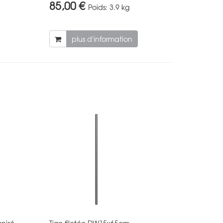
85,00 €
Poids:
3.9 kg
plus d'information
anisé
Tige filetée DW15x65cm