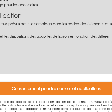
 pour les accessoires
lication
les trous prévus pour l'assemblage dans les cadres des éléments, pui
 les dispositions des goupilles de liaison en fonction des différent
 produit
Consentement pour les cookies et applications
n commentaire.
et utilise des cookies et des applications de tiers afin d'optimiser au mieux la p
lité optimale de notre site Internet et • une conception adaptée aux besoin
. Le seul objectif est d'adapter au mieux notre offre aux souhaits de nos clients et