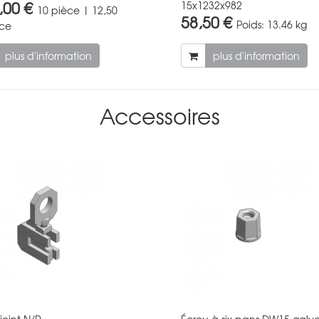
,00 €
15x1232x982
10 pièce | 12,50
58,50 €
Poids:
13.46 kg
èce
plus d'information
plus d'information
Accessoires
joint N/R
Écrou à six pans DW15 galv