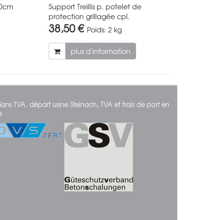
20cm
Support Treillis p. potelet de
protection grillagée cpl.
38,50 €
Poids:
2 kg
plus d'information
Sans TVA, départ usine Steinach, TVA et frais de port en
s