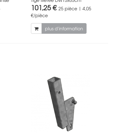
101,25 €
5
25 pièce | 4,05
€/pièce
plus d'information