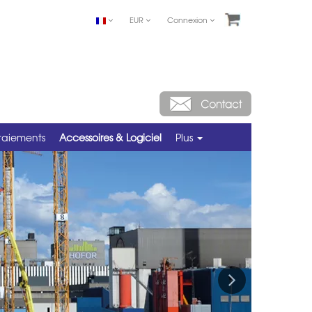
EUR
Connexion
taiements
Accessoires & Logiciel
Plus
Next