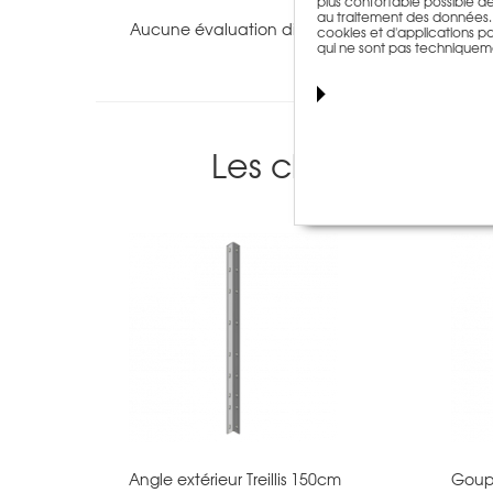
plus confortable possible de n
au traitement des données. T
Aucune évaluation disponible pour ce produit.
cookies et d'applications par
qui ne sont pas techniquem
Les clients ayant
Angle extérieur Treillis 150cm
Goupi