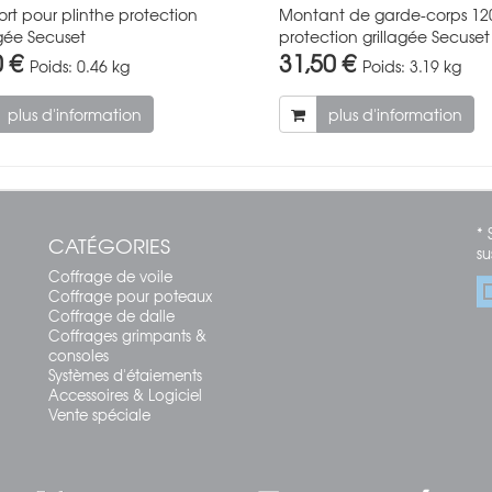
rt pour plinthe protection
Montant de garde-corps 1
agée Secuset
protection grillagée Secuset
0 €
31,50 €
Poids:
0.46 kg
Poids:
3.19 kg
plus d'information
plus d'information
* 
CATÉGORIES
su
Coffrage de voile
Coffrage pour poteaux
Coffrage de dalle
Coffrages grimpants &
consoles
Systèmes d'étaiements
Accessoires & Logiciel
Vente spéciale