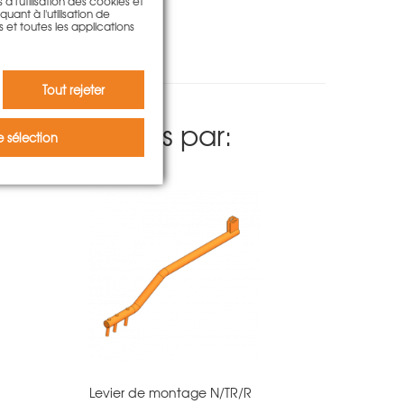
à l'utilisation des cookies et
ant à l'utilisation de
s et toutes les applications
Tout rejeter
t été séduits par:
 sélection
Levier de montage N/TR/R