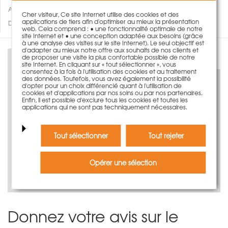
Ajouter à ma wishlist
Cher visiteur, Ce site Internet utilise des cookies et des
applications de tiers afin d'optimiser au mieux la présentation
Des questions concernant ce produit?
web. Cela comprend : • une fonctionnalité optimale de notre
site Internet et • une conception adaptée aux besoins (grâce
à une analyse des visites sur le site Internet). Le seul objectif est
d'adapter au mieux notre offre aux souhaits de nos clients et
de proposer une visite la plus confortable possible de notre
Description
site Internet. En cliquant sur « tout sélectionner », vous
consentez à la fois à l'utilisation des cookies et au traitement
des données. Toutefois, vous avez également la possibilité
d'opter pour un choix différencié quant à l'utilisation de
cookies et d'applications par nos soins ou par nos partenaires.
Enfin, il est possible d'exclure tous les cookies et toutes les
applications qui ne sont pas techniquement nécessaires.
Découvrez-le virtuellement maintenant
Tout sélectionner
Tout rejeter
Opérer une sélection
Regardez notre vidéo produit
Donnez votre avis sur le