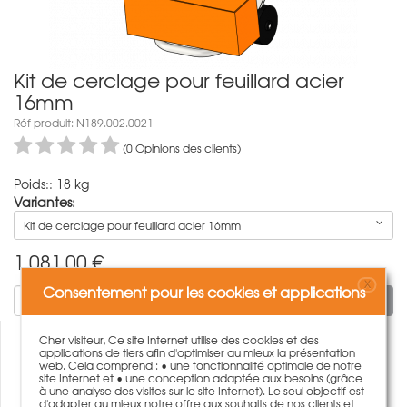
Kit de cerclage pour feuillard acier
16mm
Réf produit: N189.002.0021
(0 Opinions des clients)
Poids:: 18 kg
Variantes:
Kit de cerclage pour feuillard acier 16mm
1.081,00
€
X
Consentement pour les cookies et applications
Ajouter au panier
Cher visiteur, Ce site Internet utilise des cookies et des
applications de tiers afin d'optimiser au mieux la présentation
web. Cela comprend : • une fonctionnalité optimale de notre
site Internet et • une conception adaptée aux besoins (grâce
à une analyse des visites sur le site Internet). Le seul objectif est
d'adapter au mieux notre offre aux souhaits de nos clients et