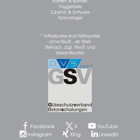
Klettern & Bühnen
Traggerüste
Zubehör & Software
Aktionslager
* Artikelpreise sind Nettopreise
ohne MwSt., ab Werk
Steinach, zzgl. MwSt. und
Versandkosten
Facebook
X
YouTube
Instagram
Xing
LinkedIn