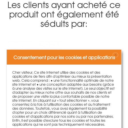
Les clients ayant acheté ce
produit ont également été
séduits par:
X
Consentement pour les cookies et applications
Cher visiteur, Ce site Internet utilise des cookies et des
applications de tiers afin d'optimiser au mieux la présentation
web. Cela comprend : • une fonctionnalité optimale de notre
site Internet et • une conception adaptée aux besoins (grâce
à une analyse des visites sur le site Internet). Le seul objectif est
d'adapter au mieux notre offre aux souhaits de nos clients et
de proposer une visite la plus confortable possible de notre
site Internet. En cliquant sur « tout sélectionner », vous
consentez à la fois à l'utilisation des cookies et au traitement
Tube en PVC D.26x20cm avec calottes
des données. Toutefois, vous avez également la possibilité
47,00 €
100 pièce | 0,47 €/pièce
d'opter pour un choix différencié quant à l'utilisation de
cookies et d'applications par nos soins ou par nos partenaires.
Enfin, il est possible d'exclure tous les cookies et toutes les
plus d'information
applications qui ne sont pas techniquement nécessaires.