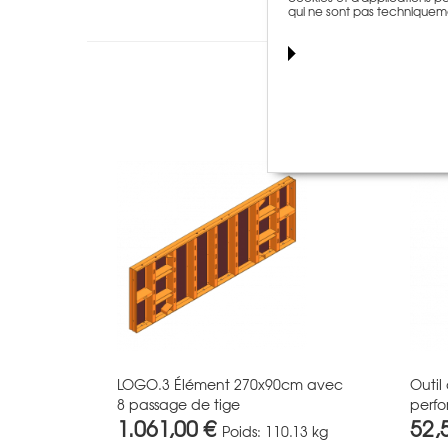
qui ne sont pas techniquem
LOGO.3 Élément 270x90cm avec
Outil
8 passage de tige
perf
1.061,00 €
52,
Poids:
110.13 kg