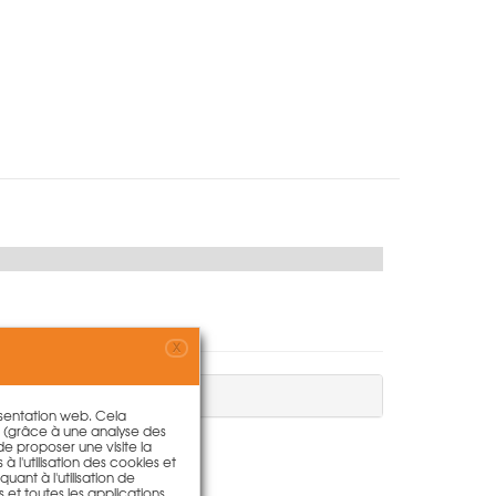
X
résentation web. Cela
s (grâce à une analyse des
 de proposer une visite la
à l'utilisation des cookies et
ant à l'utilisation de
s et toutes les applications