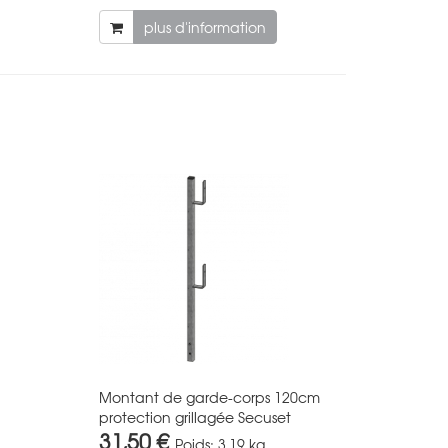
plus d'information
Montant de garde-corps 120cm
protection grillagée Secuset
31,50 €
Poids:
3.19 kg