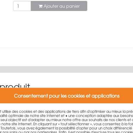
Ajouter au panier
 produit
Consentement pour les cookies et applications
n commentaire.
et utilise des cookies et des applications de tiers afin d'optimiser au mieux la p
lité optimale de notre site Internet et • une conception adaptée aux besoin
. Le seul objectif est d'adapter au mieux notre offre aux souhaits de nos clients et
otre site Internet. En cliquant sur « tout sélectionner », vous consentez à la fois 
outefois, vous avez également la possibilité d'opter pour un choix différencié qu
 nos soins ou par nos partenaires. Enfin, il est possible d'exclure tous les cookie