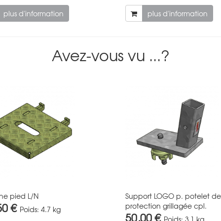
plus d'information
plus d'information
Avez-vous vu ...?
he pied L/N
Support LOGO p. potelet de
50 €
protection grillagée cpl.
Poids:
4.7 kg
50,00 €
Poids:
3.1 kg