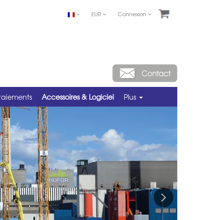
EUR
Connexion
taiements
Accessoires & Logiciel
Plus
Next