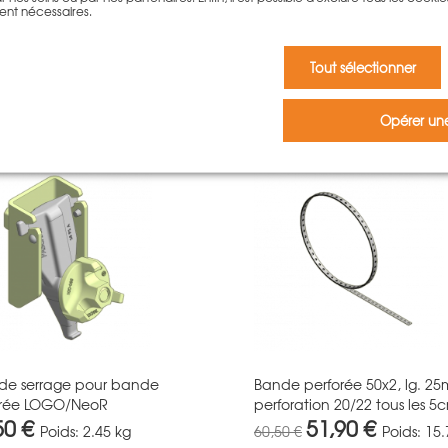
ent nécessaires.
Tout sélectionner
Accessoires
Opérer une
 de serrage pour bande
Bande perforée 50x2, lg. 25
orée LOGO/NeoR
perforation 20/22 tous les 5
50 €
51,90 €
Poids:
2.45 kg
60,50 €
Poids:
15.