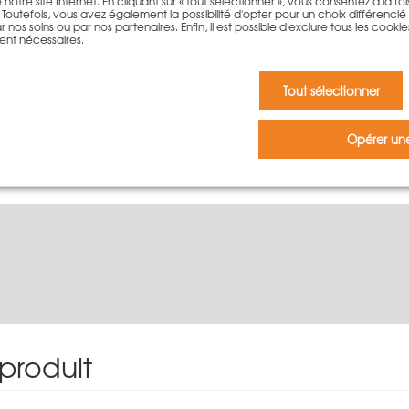
otre site Internet. En cliquant sur « tout sélectionner », vous consentez à la fois 
outefois, vous avez également la possibilité d'opter pour un choix différencié qu
 nos soins ou par nos partenaires. Enfin, il est possible d'exclure tous les cookie
Ajouter au panier
ent nécessaires.
Tout sélectionner
Opérer une
 produit