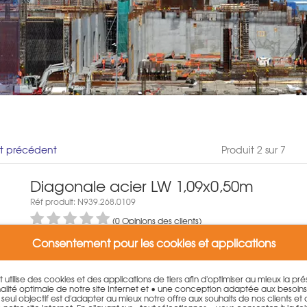
it précédent
Produit 2 sur 7
Diagonale acier LW 1,09x0,50m
Réf produit: N939.268.0109
(0 Opinions des clients)
Consentement pour les cookies et applications
Poids:: 4 kg
Variantes:
et utilise des cookies et des applications de tiers afin d'optimiser au mieux la p
Diagonale acier LW 1,09x0,50m
lité optimale de notre site Internet et • une conception adaptée aux besoin
. Le seul objectif est d'adapter au mieux notre offre aux souhaits de nos clients et
47,50
€