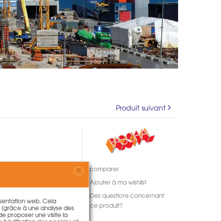
Produit suivant
comparer
X
Ajouter à ma wishlist
Des questions concernant
résentation web. Cela
ce produit?
s (grâce à une analyse des
 de proposer une visite la