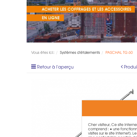
Vous êtes ici::
Systèmes d'étaiements
PASCHAL TG 60
Retour à l'aperçu
Produ
Cher visiteur, Ce site Intern
comprend : • une fonctionna
visites sur le site Internet)