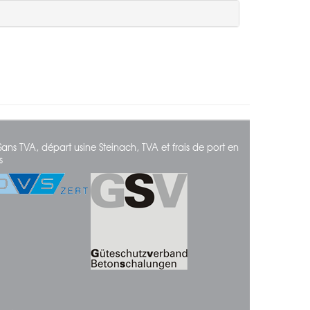
Sans TVA, départ usine Steinach, TVA et frais de port en
s