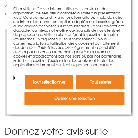
Ajouter à ma wishlist
Cher visiteur, Ce site Internet utilise des cookies et des
applications de tiers afin d'optimiser au mieux la présentation
Des questions concernant ce produit?
web. Cela comprend : • une fonctionnalité optimale de notre
site Internet et • une conception adaptée aux besoins (grâce
à une analyse des visites sur le site Internet). Le seul objectif est
d'adapter au mieux notre offre aux souhaits de nos clients et
de proposer une visite la plus confortable possible de notre
Description
site Internet. En cliquant sur « tout sélectionner », vous
consentez à la fois à l'utilisation des cookies et au traitement
des données. Toutefois, vous avez également la possibilité
d'opter pour un choix différencié quant à l'utilisation de
cookies et d'applications par nos soins ou par nos partenaires.
Enfin, il est possible d'exclure tous les cookies et toutes les
applications qui ne sont pas techniquement nécessaires.
Découvrez-le virtuellement maintenant
Tout sélectionner
Tout rejeter
Opérer une sélection
Regardez notre vidéo produit
Donnez votre avis sur le