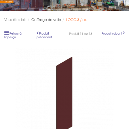
Vous êtes ici::
Coffrage de voile
LOGO.3 / alu
Retour à
Produit
Produit suivant
Produit 11 sur 13
l'aperçu
précédent