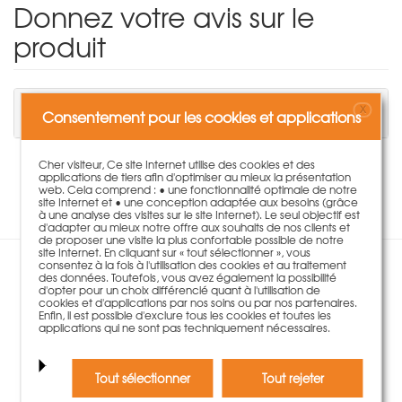
Donnez votre avis sur le
produit
Vous devez être connecté pour écrire un
X
Consentement pour les cookies et applications
commentaire.
Cher visiteur, Ce site Internet utilise des cookies et des
applications de tiers afin d'optimiser au mieux la présentation
Aucune évaluation disponible pour ce produit.
web. Cela comprend : • une fonctionnalité optimale de notre
site Internet et • une conception adaptée aux besoins (grâce
à une analyse des visites sur le site Internet). Le seul objectif est
d'adapter au mieux notre offre aux souhaits de nos clients et
de proposer une visite la plus confortable possible de notre
site Internet. En cliquant sur « tout sélectionner », vous
consentez à la fois à l'utilisation des cookies et au traitement
des données. Toutefois, vous avez également la possibilité
Les clients ayant acheté ce
d'opter pour un choix différencié quant à l'utilisation de
cookies et d'applications par nos soins ou par nos partenaires.
produit ont également été
Enfin, il est possible d'exclure tous les cookies et toutes les
applications qui ne sont pas techniquement nécessaires.
séduits par:
Tout sélectionner
Tout rejeter