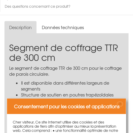
Des questions concernant ce produit?
Description
Données techniques
Segment de coffrage TTR
de 300 cm
Le segment de coffrage TTR de 300 cm pour le coffrage
de parois circulaire.
Il est disponible dans différentes largeurs de
segments
Structure de soutien en poutres trapézoïdales
robustes en tôle d'acier
X
Consentement pour les cookies et applications
Contreplaqué en bouleau finnois de qualité
supérieure
Pression maximale du béton frais de 60 kN/m²
Cher visiteur, Ce site Internet utilise des cookies et des
Liaison des éléments de coffrage au moyen de
applications de tiers afin d'optimiser au mieux la présentation
goupilles de liaison
web. Cela comprend : • une fonctionnalité optimale de notre