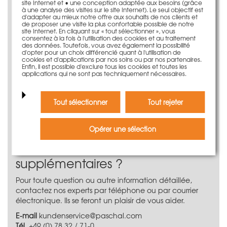
site Internet et • une conception adaptée aux besoins (grâce
à une analyse des visites sur le site Internet). Le seul objectif est
Le coffrage circulaire à poutre
d'adapter au mieux notre offre aux souhaits de nos clients et
de proposer une visite la plus confortable possible de notre
trapézoïdale TTR
site Internet. En cliquant sur « tout sélectionner », vous
consentez à la fois à l'utilisation des cookies et au traitement
des données. Toutefois, vous avez également la possibilité
Le coffrage circulaire à poutre trapézoïdale à rayon
d'opter pour un choix différencié quant à l'utilisation de
réglable en continu TTR de PASCHAL garantit un arrondi
cookies et d'applications par nos soins ou par nos partenaires.
Enfin, il est possible d'exclure tous les cookies et toutes les
et une stabilité dimensionnelle parfaits ; ce coffrage
applications qui ne sont pas techniquement nécessaires.
circulaire est l'un des meilleurs et des plus fiables sur le
marché. Comme tous les coffrages système PASCHAL, le
TTR convainc également par son assortiment de
Tout sélectionner
Tout rejeter
panneaux équilibré et l'offre idéale sur les hauteurs de
segments, avec lesquels vous atteignez toujours une
hauteur de voile adaptée à la pratique.
Opérer une sélection
Vous avez besoin d‘informations
supplémentaires ?
Pour toute question ou autre information détaillée,
contactez nos experts par téléphone ou par courrier
électronique. Ils se feront un plaisir de vous aider.
E-mail
kundenservice@paschal.com
Tél.
+49 (0) 78 32 / 71-0