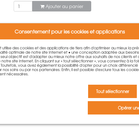
Ajouter au panier
Consentement pour les cookies et applications
et utilise des cookies et des applications de tiers afin d'optimiser au mieux la p
lité optimale de notre site Internet et • une conception adaptée aux besoin
. Le seul objectif est d'adapter au mieux notre offre aux souhaits de nos clients et
otre site Internet. En cliquant sur « tout sélectionner », vous consentez à la fois 
outefois, vous avez également la possibilité d'opter pour un choix différencié qu
 nos soins ou par nos partenaires. Enfin, il est possible d'exclure tous les cookie
ent nécessaires.
 produit
Tout sélectionner
Opérer une
n commentaire.