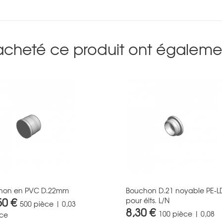
 acheté ce produit ont égalemen
hon en PVC D.22mm
Bouchon D.21 noyable PE-L
50 €
pour élts. L/N
500 pièce | 0,03
8,30 €
100 pièce | 0,08
èce