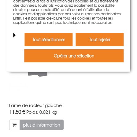
consentez à la fois à l'utilisation des cookies et au traitement
produit ont également été
des données. Toutefois, vous avez également la possibilité
d'opter pour un choix différencié quant à l'utilisation de
cookies et d'applications par nos soins ou par nos partenaires.
séduits par:
Enfin, il est possible d'exclure tous les cookies et toutes les
applications qui ne sont pas techniquement nécessaires.
Tout sélectionner
Tout rejeter
Opérer une sélection
Lame de racleur gauche
11,50 €
Poids:
0.021 kg
plus d'information