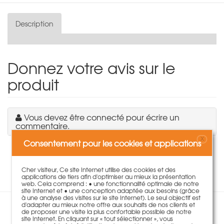
Description
Donnez votre avis sur le
produit
Vous devez être connecté pour écrire un
commentaire.
X
Consentement pour les cookies et applications
Aucune évaluation disponible pour ce produit.
Cher visiteur, Ce site Internet utilise des cookies et des
applications de tiers afin d'optimiser au mieux la présentation
web. Cela comprend : • une fonctionnalité optimale de notre
site Internet et • une conception adaptée aux besoins (grâce
à une analyse des visites sur le site Internet). Le seul objectif est
d'adapter au mieux notre offre aux souhaits de nos clients et
de proposer une visite la plus confortable possible de notre
Les clients ayant acheté ce
site Internet. En cliquant sur « tout sélectionner », vous