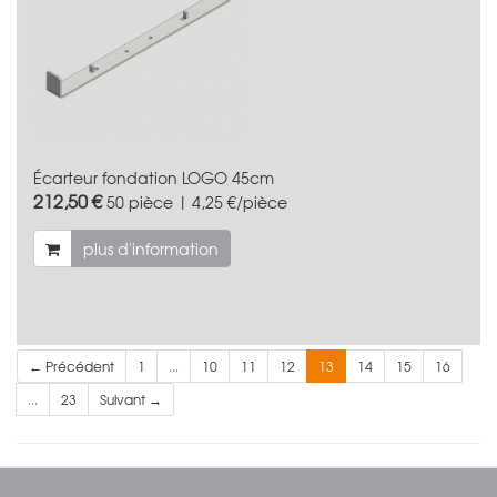
Écarteur fondation LOGO 45cm
212,50 €
50 pièce | 4,25 €/pièce
plus d'information
← Précédent
1
...
10
11
12
13
14
15
16
...
23
Suivant →