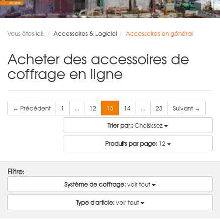
Vous êtes ici::
Accessoires & Logiciel
Accessoires en général
Acheter des accessoires de
coffrage en ligne
← Précédent
1
...
12
13
14
...
23
Suivant →
Trier par::
Choisissez
Produits par page:
12
Filtre:
Système de coffrage:
voir tout
Type d'article:
voir tout