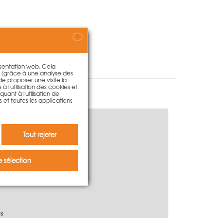
X
résentation web. Cela
s (grâce à une analyse des
 de proposer une visite la
à l'utilisation des cookies et
ant à l'utilisation de
s et toutes les applications
Tout rejeter
 sélection
s