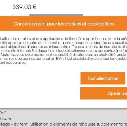
339,00
€
Ajouter au panier
Consentement pour les cookies et applications
et utilise des cookies et des applications de tiers afin d'optimiser au mieux la p
lité optimale de notre site Internet et • une conception adaptée aux besoin
. Le seul objectif est d'adapter au mieux notre offre aux souhaits de nos clients et
otre site Internet. En cliquant sur « tout sélectionner », vous consentez à la fois 
outefois, vous avez également la possibilité d'opter pour un choix différencié qu
 nos soins ou par nos partenaires. Enfin, il est possible d'exclure tous les cookie
ent nécessaires.
LOGO.3 de 270 cm
Tout sélectionner
la gamme LOGO.
Opérer une
/m²
rticale
age - évitent l'utilisation d'éléments de rehausse supplémentaire