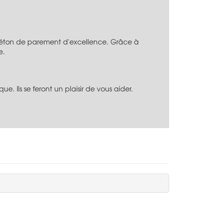
 béton de parement d'excellence. Grâce à
e.
. Ils se feront un plaisir de vous aider.