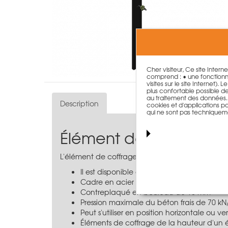
Cher visiteur, Ce site Intern
comprend : • une fonctionna
visites sur le site Internet)
plus confortable possible de n
au traitement des données. T
Description
cookies et d'applications par
qui ne sont pas techniquem
Élément de coffrage 
L'élément de coffrage LOGO.3 de 270 cm de 
Il est disponible dans différentes largeurs
Cadre en acier plat massif profilé
Contreplaqué en bouleau de 16 mm
Pression maximale du béton frais de 70 kN
Peut s'utiliser en position horizontale ou ve
Éléments de coffrage de la hauteur d'un ét