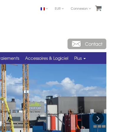
EUR
Connexion
taiements
Accessoires & Logiciel
Plus
Next