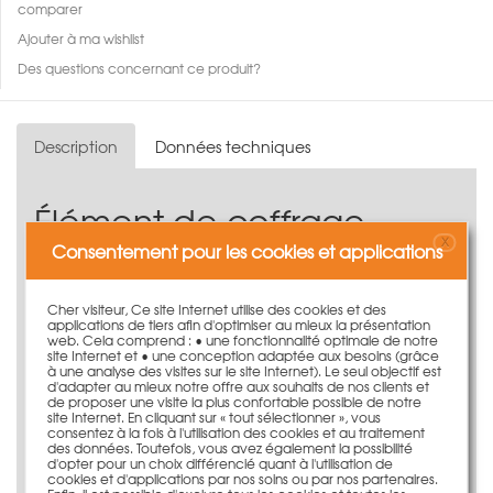
comparer
Ajouter à ma wishlist
Des questions concernant ce produit?
Description
Données techniques
Élément de coffrage
LOGO.3 de 240 cm
X
Consentement pour les cookies et applications
L'élément de coffrage LOGO.3 de 240 cm de la gamme
Cher visiteur, Ce site Internet utilise des cookies et des
LOGO.
applications de tiers afin d'optimiser au mieux la présentation
web. Cela comprend : • une fonctionnalité optimale de notre
Il est disponible dans différentes largeurs
site Internet et • une conception adaptée aux besoins (grâce
à une analyse des visites sur le site Internet). Le seul objectif est
Cadre en acier plat massif profilé
d'adapter au mieux notre offre aux souhaits de nos clients et
Contreplaqué en bouleau de 16 mm
de proposer une visite la plus confortable possible de notre
Pression maximale du béton frais de 70 kN/m²
site Internet. En cliquant sur « tout sélectionner », vous
consentez à la fois à l'utilisation des cookies et au traitement
Peut s'utiliser en position horizontale ou verticale
des données. Toutefois, vous avez également la possibilité
Éléments de coffrage de la hauteur d'un étage -
d'opter pour un choix différencié quant à l'utilisation de
cookies et d'applications par nos soins ou par nos partenaires.
évitent l'utilisation d'éléments de rehausse