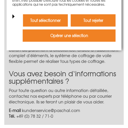
Enfin, il est possible d'exclure tous les cookies et toutes les
supplémentaires
applications qui ne sont pas techniquement nécessaires.
Compatible avec tous les systèmes PASCHAL
Le système de coffrage de voile
Tout sélectionner
Tout rejeter
LOGO.3
Opérer une sélection
Le coffrage de voile PASCAL LOGO.3 est un système de
grande surface efficace et robuste pour des surfaces en
béton de parement d'excellence. Grâce à l'assortiment
complet d'éléments, le système de coffrage de voile
flexible permet de réaliser tous types de coffrage.
Vous avez besoin d‘informations
supplémentaires ?
Pour toute question ou autre information détaillée,
contactez nos experts par téléphone ou par courrier
électronique. Ils se feront un plaisir de vous aider.
E-mail
kundenservice@paschal.com
Tél.
+49 (0) 78 32 / 71-0