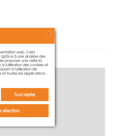
X
résentation web. Cela
s (grâce à une analyse des
 de proposer une visite la
à l'utilisation des cookies et
ant à l'utilisation de
s et toutes les applications
m
Tout rejeter
 sélection
iamètre)