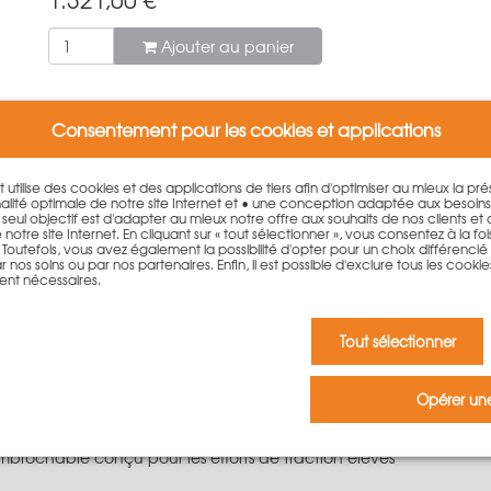
Ajouter au panier
Consentement pour les cookies et applications
et utilise des cookies et des applications de tiers afin d'optimiser au mieux la p
lité optimale de notre site Internet et • une conception adaptée aux besoin
. Le seul objectif est d'adapter au mieux notre offre aux souhaits de nos clients et
otre site Internet. En cliquant sur « tout sélectionner », vous consentez à la fois 
outefois, vous avez également la possibilité d'opter pour un choix différencié qu
 nos soins ou par nos partenaires. Enfin, il est possible d'exclure tous les cookie
ent nécessaires.
our poteaux circulaire de 75 c
e 75 cm pour le coffrage de poteaux circulaires.
Tout sélectionner
100 cm et en dimensions spéciales
ction identique.
Opérer une
ton frais comprise entre 85 kN/m² et 335 kN/m² (en fonction du d
mbrochable conçu pour les efforts de traction élevés