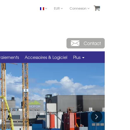
EUR
Connexion
taiements
Accessoires & Logiciel
Plus
Next