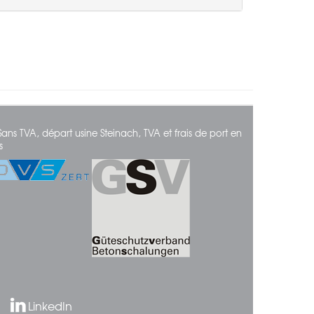
Sans TVA, départ usine Steinach, TVA et frais de port en
s
LinkedIn