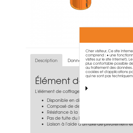
Cher visiteur, Ce site Intern
comprend : • une fonctionna
visites sur le site Internet)
Description
Données techniques
plus confortable possible de n
au traitement des données. T
cookies et d'applications par
qui ne sont pas techniquem
Élément de coffrage p
L'élément de coffrage pour poteaux circulaire d
Disponible en diamètres de série de 25 à 
Composé de deux demi-coques de constru
Résistance à la pression exercée par le bé
Pas de fuite du béton
Liaison à l'aide d'un axe de pivotement e