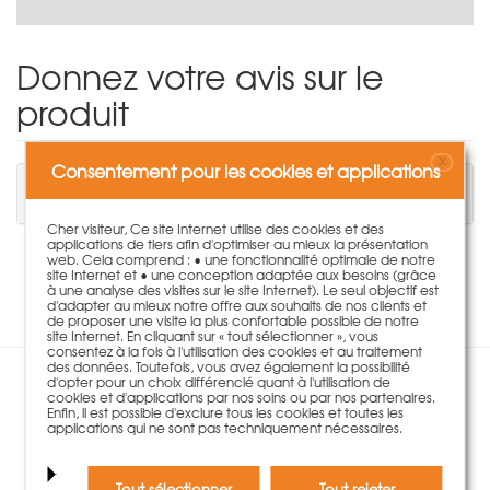
Donnez votre avis sur le
produit
X
Consentement pour les cookies et applications
Vous devez être connecté pour écrire un
commentaire.
Cher visiteur, Ce site Internet utilise des cookies et des
applications de tiers afin d'optimiser au mieux la présentation
web. Cela comprend : • une fonctionnalité optimale de notre
Aucune évaluation disponible pour ce produit.
site Internet et • une conception adaptée aux besoins (grâce
à une analyse des visites sur le site Internet). Le seul objectif est
d'adapter au mieux notre offre aux souhaits de nos clients et
de proposer une visite la plus confortable possible de notre
site Internet. En cliquant sur « tout sélectionner », vous
consentez à la fois à l'utilisation des cookies et au traitement
des données. Toutefois, vous avez également la possibilité
d'opter pour un choix différencié quant à l'utilisation de
Les clients ayant acheté ce
cookies et d'applications par nos soins ou par nos partenaires.
Enfin, il est possible d'exclure tous les cookies et toutes les
applications qui ne sont pas techniquement nécessaires.
produit ont également été
séduits par:
Tout sélectionner
Tout rejeter