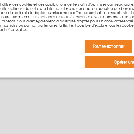
et utilise des cookies et des applications de tiers afin d'optimiser au mieux la p
lité optimale de notre site Internet et • une conception adaptée aux besoin
11,00
€
. Le seul objectif est d'adapter au mieux notre offre aux souhaits de nos clients et
otre site Internet. En cliquant sur « tout sélectionner », vous consentez à la fois 
outefois, vous avez également la possibilité d'opter pour un choix différencié qu
Ajouter au panier
 nos soins ou par nos partenaires. Enfin, il est possible d'exclure tous les cookie
ent nécessaires.
Tout sélectionner
Opérer une