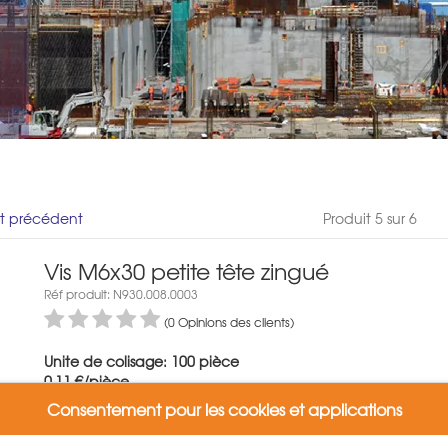
it précédent
Produit 5 sur 6
Vis M6x30 petite tête zingué
Réf produit: N930.008.0003
(0 Opinions des clients)
Unite de colisage: 100 pièce
0,11 €/pièce
Poids:: 1 kg
Consentement pour les cookies et applications
Variantes:
Vis M6x30 petite tête zingué