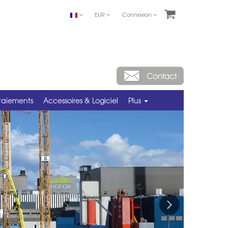
EUR
Connexion
taiements
Accessoires & Logiciel
Plus
Next