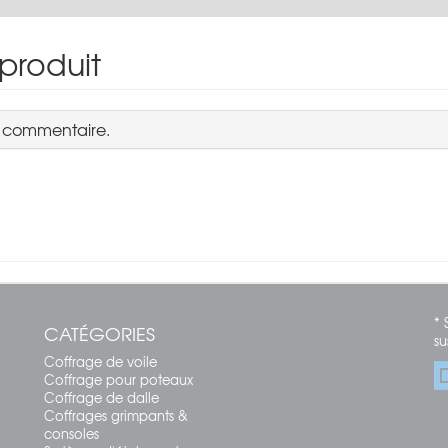
 produit
n commentaire.
* 
CATÉGORIES
su
Coffrage de voile
Coffrage pour poteaux
Coffrage de dalle
Coffrages grimpants &
consoles