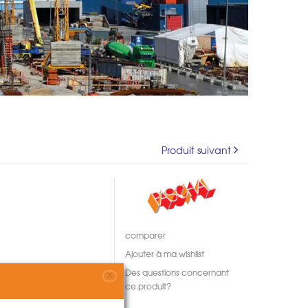
Produit suivant
comparer
Ajouter à ma wishlist
Des questions concernant
X
ce produit?