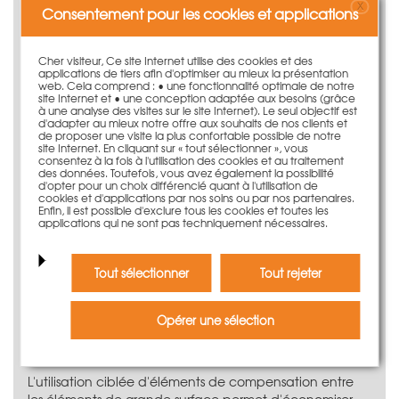
X
s'utiliser partout, peu importe qu'il s'agisse d'un coffrage
Consentement pour les cookies et applications
sur une large surface ou seulement du bétonnage d'un
petit plan de base compliqué. Les grandes surfaces
Cher visiteur, Ce site Internet utilise des cookies et des
murales ne nécessitent que très peu de pièces
applications de tiers afin d'optimiser au mieux la présentation
d'assemblage, entraînant ainsi des temps de coffrage
web. Cela comprend : • une fonctionnalité optimale de notre
site Internet et • une conception adaptée aux besoins (grâce
exceptionnels.
à une analyse des visites sur le site Internet). Le seul objectif est
d'adapter au mieux notre offre aux souhaits de nos clients et
Pour coffrer un angle droit, vous aurez besoin de
de proposer une visite la plus confortable possible de notre
l'élément de compensation correct. Pour une épaisseur
site Internet. En cliquant sur « tout sélectionner », vous
consentez à la fois à l'utilisation des cookies et au traitement
de voile de 25 cm, l'élément LOGO.3 de 50 x 135 cm est
des données. Toutefois, vous avez également la possibilité
l'élément adapté à l'angle extérieur.
d'opter pour un choix différencié quant à l'utilisation de
cookies et d'applications par nos soins ou par nos partenaires.
L'élément LOGO.3 50 x 135 cm peut également être
Enfin, il est possible d'exclure tous les cookies et toutes les
applications qui ne sont pas techniquement nécessaires.
utilisé en position horizontale comme coffrage pour
fondations. L'écarteur de fondation LOGO permet de
créer des acrotères ou des relevés sans points de
Tout sélectionner
Tout rejeter
serrage supplémentaires. Combiné avec la console de
rive de dalle, l'élément de 50 x 135 cm peut s'utiliser en
tant que coffrage de rive de dalle.
Opérer une sélection
Économie de points de serrage
L'utilisation ciblée d'éléments de compensation entre
les éléments de grande surface permet d'économiser