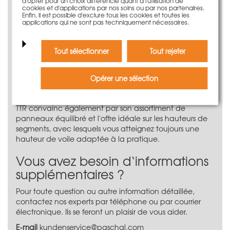
d'opter pour un choix différencié quant à l'utilisation de
goupilles de liaison
cookies et d'applications par nos soins ou par nos partenaires.
Enfin, il est possible d'exclure tous les cookies et toutes les
Le coffrage circulaire à poutre
applications qui ne sont pas techniquement nécessaires.
trapézoïdale TTR
Tout sélectionner
Tout rejeter
Le coffrage circulaire à poutre trapézoïdale à rayon
réglable en continu TTR de PASCHAL garantit un arrondi
et une stabilité dimensionnelle parfaits ; ce coffrage
Opérer une sélection
circulaire est l'un des meilleurs et des plus fiables sur le
marché. Comme tous les coffrages système PASCHAL, le
TTR convainc également par son assortiment de
panneaux équilibré et l'offre idéale sur les hauteurs de
segments, avec lesquels vous atteignez toujours une
hauteur de voile adaptée à la pratique.
Vous avez besoin d‘informations
supplémentaires ?
Pour toute question ou autre information détaillée,
contactez nos experts par téléphone ou par courrier
électronique. Ils se feront un plaisir de vous aider.
E-mail
kundenservice@paschal.com