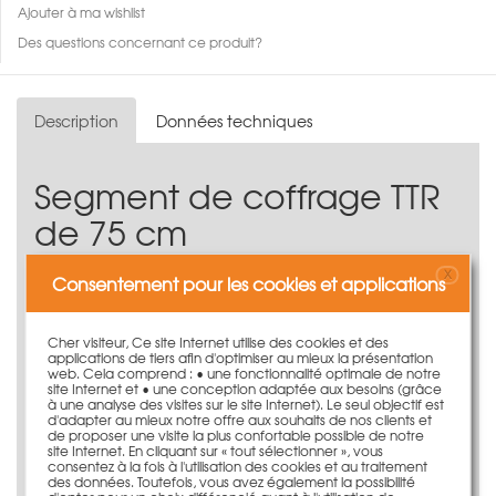
Ajouter à ma wishlist
Des questions concernant ce produit?
Description
Données techniques
Segment de coffrage TTR
de 75 cm
Le segment de coffrage TTR de 75 cm pour le coffrage
X
Consentement pour les cookies et applications
de parois circulaire.
Il est disponible dans différentes largeurs de
Cher visiteur, Ce site Internet utilise des cookies et des
segments
applications de tiers afin d'optimiser au mieux la présentation
Structure de soutien en poutres trapézoïdales
web. Cela comprend : • une fonctionnalité optimale de notre
site Internet et • une conception adaptée aux besoins (grâce
robustes en tôle d'acier
à une analyse des visites sur le site Internet). Le seul objectif est
Contreplaqué en bouleau finnois de qualité
d'adapter au mieux notre offre aux souhaits de nos clients et
de proposer une visite la plus confortable possible de notre
supérieure
site Internet. En cliquant sur « tout sélectionner », vous
Pression maximale du béton frais de 60 kN/m²
consentez à la fois à l'utilisation des cookies et au traitement
Liaison des éléments de coffrage au moyen de
des données. Toutefois, vous avez également la possibilité