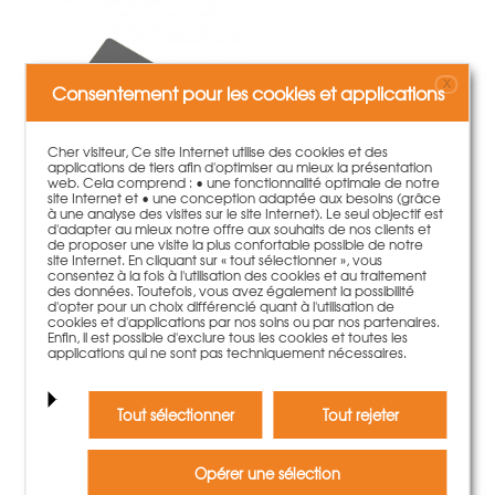
X
Consentement pour les cookies et applications
Cher visiteur, Ce site Internet utilise des cookies et des
applications de tiers afin d'optimiser au mieux la présentation
web. Cela comprend : • une fonctionnalité optimale de notre
site Internet et • une conception adaptée aux besoins (grâce
à une analyse des visites sur le site Internet). Le seul objectif est
d'adapter au mieux notre offre aux souhaits de nos clients et
de proposer une visite la plus confortable possible de notre
Couvercle sur poutre trap. TTR-TTS
site Internet. En cliquant sur « tout sélectionner », vous
2,30 €
Poids:
0.18 kg
consentez à la fois à l'utilisation des cookies et au traitement
des données. Toutefois, vous avez également la possibilité
d'opter pour un choix différencié quant à l'utilisation de
plus d'information
cookies et d'applications par nos soins ou par nos partenaires.
Enfin, il est possible d'exclure tous les cookies et toutes les
applications qui ne sont pas techniquement nécessaires.
Tout sélectionner
Tout rejeter
Opérer une sélection