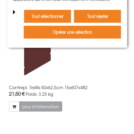
plus d'information
Tout sélectionner
Tout rejeter
Opérer une sélection
Contrepl. Treillis 50x62,5cm 15x607x482
21,50 €
Poids:
3.25 kg
plus d'information