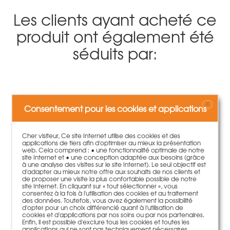
Les clients ayant acheté ce
produit ont également été
séduits par:
X
Consentement pour les cookies et applications
Cher visiteur, Ce site Internet utilise des cookies et des
applications de tiers afin d'optimiser au mieux la présentation
web. Cela comprend : • une fonctionnalité optimale de notre
site Internet et • une conception adaptée aux besoins (grâce
à une analyse des visites sur le site Internet). Le seul objectif est
d'adapter au mieux notre offre aux souhaits de nos clients et
de proposer une visite la plus confortable possible de notre
site Internet. En cliquant sur « tout sélectionner », vous
consentez à la fois à l'utilisation des cookies et au traitement
Écrou à six pans M6 DIN934/8 galvanisé
des données. Toutefois, vous avez également la possibilité
d'opter pour un choix différencié quant à l'utilisation de
4,05 €
100 pièce | 0,04 €/pièce
cookies et d'applications par nos soins ou par nos partenaires.
Enfin, il est possible d'exclure tous les cookies et toutes les
applications qui ne sont pas techniquement nécessaires.