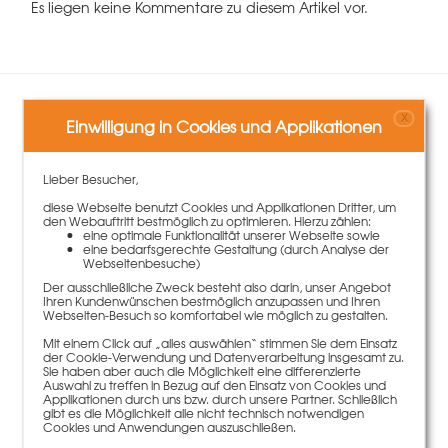
Es liegen keine Kommentare zu diesem Artikel vor.
Zubehör
X
Einwilligung in Cookies und Applikationen
Lieber Besucher,
diese Webseite benutzt Cookies und Applikationen Dritter, um
den Webauftritt bestmöglich zu optimieren. Hierzu zählen:
eine optimale Funktionalität unserer Webseite sowie
eine bedarfsgerechte Gestaltung (durch Analyse der
Webseitenbesuche)
Der ausschließliche Zweck besteht also darin, unser Angebot
Ihren Kundenwünschen bestmöglich anzupassen und Ihren
Webseiten-Besuch so komfortabel wie möglich zu gestalten.
Mit einem Click auf „alles auswählen“ stimmen Sie dem Einsatz
der Cookie-Verwendung und Datenverarbeitung insgesamt zu.
Sie haben aber auch die Möglichkeit eine differenzierte
Auswahl zu treffen in Bezug auf den Einsatz von Cookies und
Applikationen durch uns bzw. durch unsere Partner. Schließlich
gibt es die Möglichkeit alle nicht technisch notwendigen
Gurthalterung DW15 Klemmlänge 6-20cm L/N/A
Cookies und Anwendungen auszuschließen.
62,00 €
Gewicht
1.95 kg