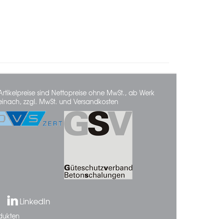
Artikelpreise sind Nettopreise ohne MwSt., ab Werk
einach, zzgl. MwSt. und Versandkosten
LinkedIn
dukten