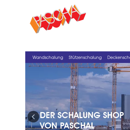
Wandschalung
Stützenschalung
Deckensch
Previous