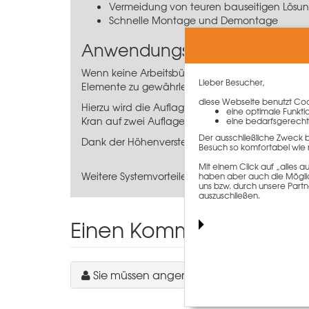
Vermeidung von teuren bauseitigen Lösu
Schnelle Montage und Demontage
Anwendungsinformation
Wenn keine Arbeitsbühne verwendet wird, komm
Lieber Besucher,
Elemente zu gewährleisten. Die perfekt auf de
diese Webseite benutzt Cook
Hierzu wird die Auflagerkonsole in fest defin
eine optimale Funkti
Kran auf zwei Auflagerkonsolen gesetzt und mit
eine bedarfsgerecht
Der ausschließliche Zweck 
Dank der Höhenverstellung kann das Schalungsel
Besuch so komfortabel wie 
Mit einem Click auf „alles
Weitere Systemvorteile entnehmen Sie bitte der
haben aber auch die Möglich
uns bzw. durch unsere Partn
auszuschließen.
Einen Kommentar schre
Sie müssen angemeldet sein, um einen 