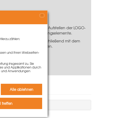
X
Einsatz, um das sichere Aufstellen der LOGO-
flagefläche für die Schalungselemente.
Hierzu zählen:
Das LOGO-Element wird anschließend mit dem
en der Schalung zu vermeiden.
ssen und Ihren Webseiten-
sition gebracht werden.
tung insgesamt zu. Sie
ies und Applikationen durch
kies und Anwendungen
Alle ablehnen
 treffen