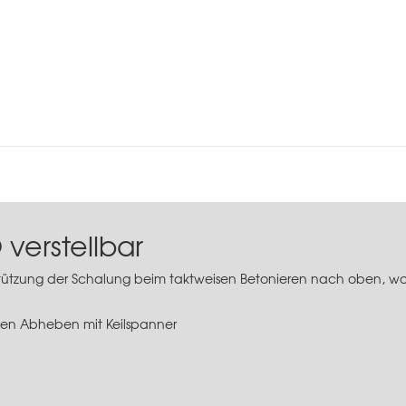
verstellbar
erstützung der Schalung beim taktweisen Betonieren nach oben, wo
gen Abheben mit Keilspanner