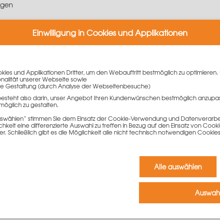
ngen
Einwilligung in Cookies und Applikationen
t ab dem zweiten Wandhöhentakt die Auflagerkonsole LOGO zum 
n Elementrahmen abgestimmte Oberfläche bietet eine bündige Au
ies und Applikationen Dritter, um den Webauftritt bestmöglich zu optimieren. 
ierten Abständen an vorab eingebauten Ankerkonen angebracht. 
onalität unserer Webseite sowie
tels Keilspanner an der Auflagerkonsole gesichert, um ein Abheb
e Gestaltung (durch Analyse der Webseitenbesuche)
besteht also darin, unser Angebot Ihren Kundenwünschen bestmöglich anzupa
ement mithilfe der Auflagerkonsole in die perfekte Schalungspo
möglich zu gestalten.
 auswählen“ stimmen Sie dem Einsatz der Cookie-Verwendung und Datenverarbei
 Technischen Information.
keit eine differenzierte Auswahl zu treffen in Bezug auf den Einsatz von Cook
er. Schließlich gibt es die Möglichkeit alle nicht technisch notwendigen Coo
iben
Alle auswählen
Auswahl
Kommentar schreiben zu können.