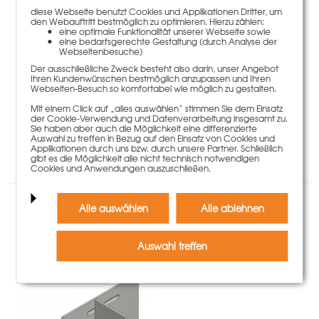
diese Webseite benutzt Cookies und Applikationen Dritter, um
den Webauftritt bestmöglich zu optimieren. Hierzu zählen:
eine optimale Funktionalität unserer Webseite sowie
eine bedarfsgerechte Gestaltung (durch Analyse der
Webseitenbesuche)
Der ausschließliche Zweck besteht also darin, unser Angebot
Abschalklemme H20 Secuset
Ihren Kundenwünschen bestmöglich anzupassen und Ihren
76,50 €
Webseiten-Besuch so komfortabel wie möglich zu gestalten.
Gewicht
4.15 kg
Mit einem Click auf „alles auswählen“ stimmen Sie dem Einsatz
der Cookie-Verwendung und Datenverarbeitung insgesamt zu.
Mehr Informationen
Sie haben aber auch die Möglichkeit eine differenzierte
Auswahl zu treffen in Bezug auf den Einsatz von Cookies und
Applikationen durch uns bzw. durch unsere Partner. Schließlich
gibt es die Möglichkeit alle nicht technisch notwendigen
Cookies und Anwendungen auszuschließen.
Zubehör
Alle auswählen
Alle ablehnen
Auswahl treffen