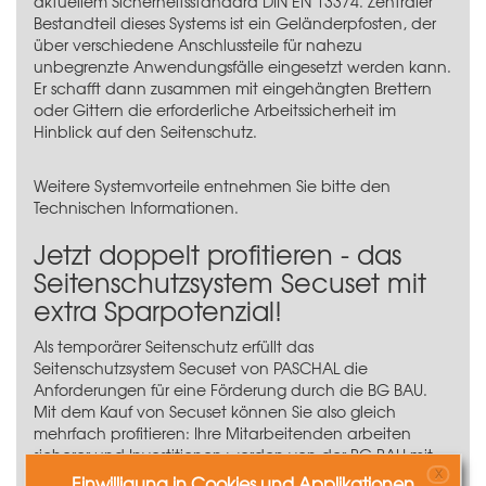
aktuellem Sicherheitsstandard DIN EN 13374. Zentraler
Bestandteil dieses Systems ist ein Geländerpfosten, der
über verschiedene Anschlussteile für nahezu
unbegrenzte Anwendungsfälle eingesetzt werden kann.
Er schafft dann zusammen mit eingehängten Brettern
oder Gittern die erforderliche Arbeitssicherheit im
Hinblick auf den Seitenschutz.
Weitere Systemvorteile entnehmen Sie bitte den
Technischen Informationen.
Jetzt doppelt profitieren - das
Seitenschutzsystem Secuset mit
extra Sparpotenzial!
Als temporärer Seitenschutz erfüllt das
Seitenschutzsystem Secuset von PASCHAL die
Anforderungen für eine Förderung durch die BG BAU.
Mit dem Kauf von Secuset können Sie also gleich
mehrfach profitieren: Ihre Mitarbeitenden arbeiten
sicherer und Investitionen werden von der BG BAU mit
X
barer Münze belohnt.
Einwilligung in Cookies und Applikationen