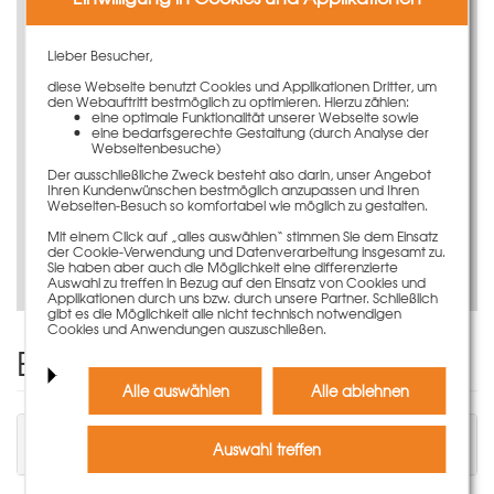
Weitere Informationen
Lieber Besucher,
diese Webseite benutzt Cookies und Applikationen Dritter, um
den Webauftritt bestmöglich zu optimieren. Hierzu zählen:
eine optimale Funktionalität unserer Webseite sowie
eine bedarfsgerechte Gestaltung (durch Analyse der
Jetzt virtuell entdecken
Webseitenbesuche)
Der ausschließliche Zweck besteht also darin, unser Angebot
Ihren Kundenwünschen bestmöglich anzupassen und Ihren
Webseiten-Besuch so komfortabel wie möglich zu gestalten.
Mit einem Click auf „alles auswählen“ stimmen Sie dem Einsatz
der Cookie-Verwendung und Datenverarbeitung insgesamt zu.
Produktvideo ansehen
Sie haben aber auch die Möglichkeit eine differenzierte
Auswahl zu treffen in Bezug auf den Einsatz von Cookies und
Applikationen durch uns bzw. durch unsere Partner. Schließlich
gibt es die Möglichkeit alle nicht technisch notwendigen
Cookies und Anwendungen auszuschließen.
Einen Kommentar schreiben
Alle auswählen
Alle ablehnen
Sie müssen angemeldet sein, um einen
Auswahl treffen
Kommentar schreiben zu können.