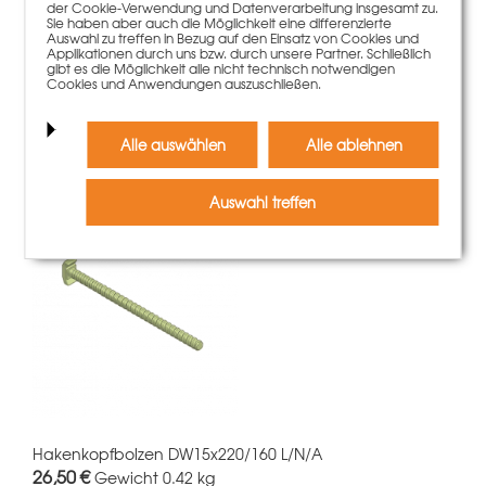
der Cookie-Verwendung und Datenverarbeitung insgesamt zu.
Sie haben aber auch die Möglichkeit eine differenzierte
Auswahl zu treffen in Bezug auf den Einsatz von Cookies und
Applikationen durch uns bzw. durch unsere Partner. Schließlich
gibt es die Möglichkeit alle nicht technisch notwendigen
Hakenkopfbolzen DW15 400/340 L/N/A
Cookies und Anwendungen auszuschließen.
63,50 €
Gewicht
0.7 kg
Mehr Informationen
Alle auswählen
Alle ablehnen
Auswahl treffen
Hakenkopfbolzen DW15x220/160 L/N/A
26,50 €
Gewicht
0.42 kg